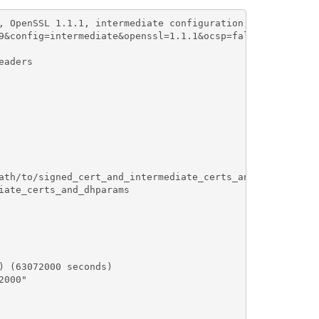
, OpenSSL 1.1.1, intermediate configuration, no OCSP

9&config=intermediate&openssl=1.1.1&ocsp=false&guideline=
aders

ath/to/signed_cert_and_intermediate_certs_and_dhparams

ate_certs_and_dhparams

 (63072000 seconds)

000"
