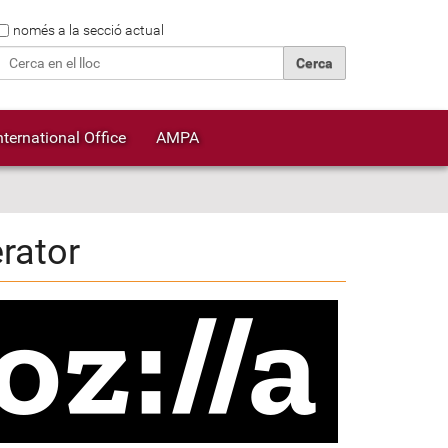
Cerca
només a la secció actual
Cerca avançada…
nternational Office
AMPA
rator