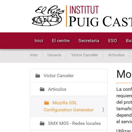
Inici
El centre
Secretaria
ESO
Bat
S
Inici
Usuaris
Victor Carceler
Artículos
o
u
Moz
a
Victor Carceler
N
:
a
Artículos
La conf
v
requier
e
del pro
Mozilla SSL
g
tamaños
Configuration Generator
a
depende
c
el serv
SMX M05 - Redes locales
i
Utiliza