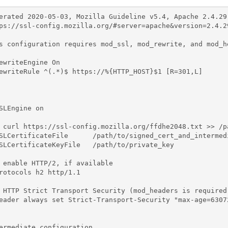
erated 2020-05-03, Mozilla Guideline v5.4, Apache 2.4.29
ps://ssl-config.mozilla.org/#server=apache&version=2.4.2
s configuration requires mod_ssl, mod_rewrite, and mod_he
ewriteEngine On

ewriteRule ^(.*)$ https://%{HTTP_HOST}$1 [R=301,L]

SLEngine on

 curl https://ssl-config.mozilla.org/ffdhe2048.txt >> /p
SLCertificateFile      /path/to/signed_cert_and_intermedi
SLCertificateKeyFile   /path/to/private_key

 enable HTTP/2, if available

rotocols h2 http/1.1

 HTTP Strict Transport Security (mod_headers is required)
eader always set Strict-Transport-Security "max-age=63072
ermediate configuration
