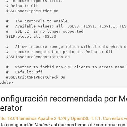
rs first.

: Off

Order on

to enable.

1, TLSv1.1, TLSv1.2

er supported

l -SSLv3

ch do not yet support the

ol. Default: Off

tiation on

name based virtual hosts.

t: Off

tCheck On

configuración recomendada por Mo
erator
tu 18.04 tenemos Apache 2.4.29 y OpenSSL 1.1.1. Con estas ve
 la configuración
Modern
así que nos hemos de conformar con