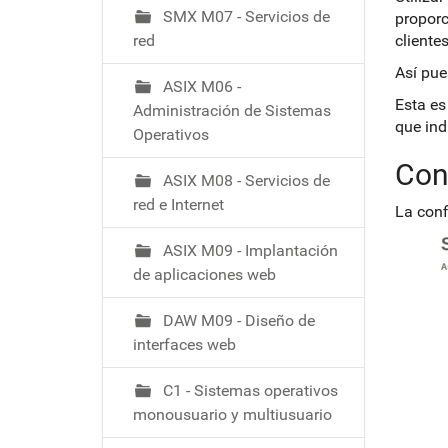
ó
SMX M07 - Servicios de
proporc
red
clientes
Así pue
ASIX M06 -
Esta es
Administración de Sistemas
que ind
Operativos
Con
ASIX M08 - Servicios de
red e Internet
La conf
ASIX M09 - Implantación
de aplicaciones web
DAW M09 - Diseño de
interfaces web
C1 - Sistemas operativos
monousuario y multiusuario