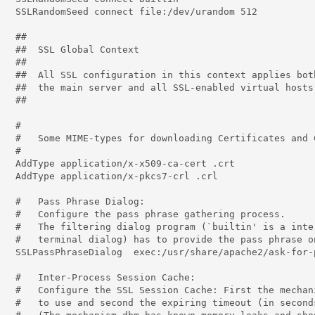
dev/urandom 512

#

 Context

#

ext applies both to

led virtual hosts.

#

#

rtificates and CRLs

#

-ca-cert .crt

cs7-crl	.crl

 Dialog:

thering process.

ltin' is a internal

ass phrase on stdout.

e2/ask-for-passphrase

sion Cache:

irst the mechanism 

meout (in seconds).
