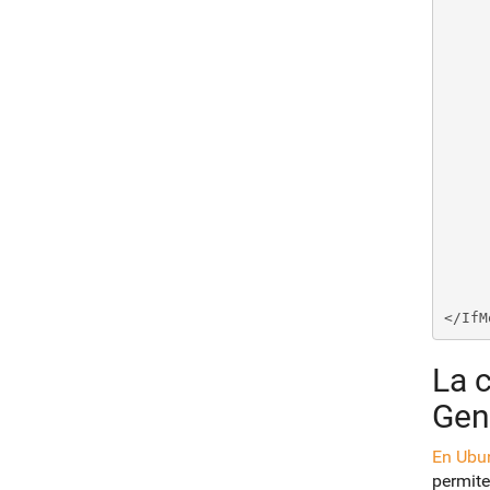
	# insecure ciphe
	# Default
	#SSLHonorCipher
	#   The protocols 
	#   Available values: all, SSLv3, TLSv
	#   SSL v2  is no long
	SSLProtocol al
	#   Allow insecure renegotiation with clients whi
	#   secure renegotiation protoc
	#SSLInsecureRenego
	#   Whether to forbid non-SNI clients to access 
	#   Defaul
	#SSLStrictSNIVHos
La 
Gen
En Ubun
permite