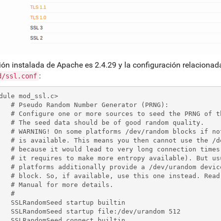
ión instalada de Apache es 2.4.29 y la configuración relaciona
:
d/ssl.conf
dule mod_ssl.c>

erator (PRNG):

RNG of the SSL library.

d random quality.

s if not enough entropy

 the /dev/random device

tion times (as long as

le). But usually those

om device which doesn't

d. Read the mod_ssl User

 details.

#

up builtin

dev/urandom 512

ct builtin
