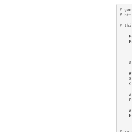
# gen
# htt
# thi
    R
    R
    S
    #
    S
    S
    #
    P
    #
    H
# int