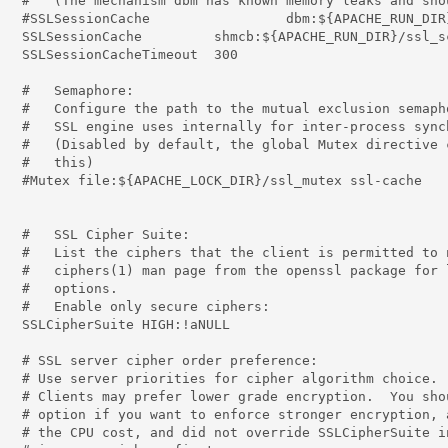
and should not be used).

N_DIR}/ssl_scache

}/ssl_scache(512000)

eout  300

hore:

lusion semaphore the

cess synchronization. 

ve consolidates by default

is)

l_mutex ssl-cache

 Suite:

ed to negotiate. See the

for list of all available

ons.

re ciphers:

GH:!aNULL

r preference:

 algorithm choice.

 You should enable this

ryption, and can afford

Suite in a way that puts
