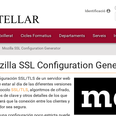
account_circle
Identificació
xillerat
Cicles Formatius
Departaments
Serveis
I
Mozilla SSL Configuration Generator
illa SSL Configuration Gene
iguración SSL/TLS de un servidor web
e estar al día de las diferentes versiones
tocolo
SSL/TLS
, algoritmos de cifrado,
 de clave y otros detalles de los que
rá que la conexión entre los clientes y
idor sea segura.
r una configuración poco estricta puede