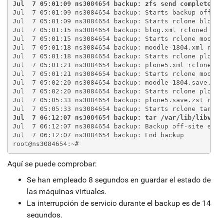
Jul  7 05:01:09 ns3084654 backup: zfs send completed
Jul  7 05:01:09 ns3084654 backup: Starts backup off-s
Jul  7 05:01:09 ns3084654 backup: Starts rclone blog.
Jul  7 05:01:15 ns3084654 backup: blog.xml rcloned

Jul  7 05:01:15 ns3084654 backup: Starts rclone moodl
Jul  7 05:01:18 ns3084654 backup: moodle-1804.xml rcl
Jul  7 05:01:18 ns3084654 backup: Starts rclone plone
Jul  7 05:01:21 ns3084654 backup: plone5.xml rcloned

Jul  7 05:01:21 ns3084654 backup: Starts rclone moodl
Jul  7 05:02:20 ns3084654 backup: moodle-1804.save.zs
Jul  7 05:02:20 ns3084654 backup: Starts rclone plone
Jul  7 05:05:33 ns3084654 backup: plone5.save.zst rcl
Jul  7 06:12:07 ns3084654 backup: tar /var/lib/libvi
Jul  7 06:12:07 ns3084654 backup: Backup off-site end
Jul  7 06:12:07 ns3084654 backup: End backup

root@ns3084654:~#
Aquí se puede comprobar:
Se han empleado 8 segundos en guardar el estado de
las máquinas virtuales.
La interrupción de servicio durante el backup es de 14
segundos.