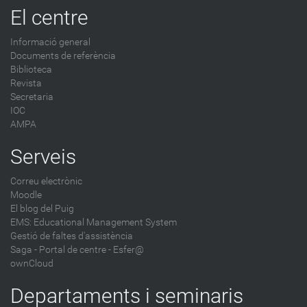
El centre
Informació general
Documents de referència
Biblioteca
Revista
Secretaria
IOC
AMPA
Serveis
Correu electrònic
Moodle
El blog del Puig
EMS: Educational Management System
Gestió de faltes d'assistència
Saga
-
Portal de centre - Esfer@
ownCloud
Departaments i seminaris