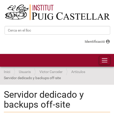
Cerca
Cerca avançada…
account_circle
Identificació
Toggl
Inici
Usuaris
Victor Carceler
Artículos
Servidor dedicado y backups off-site
Servidor dedicado y
backups off-site