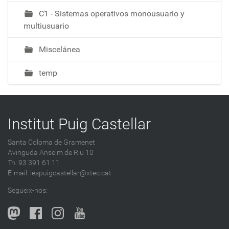
C1 - Sistemas operativos monousuario y
multiusuario
Miscelánea
temp
Institut Puig Castellar
Santa Coloma de Gramenet
Avinguda Anselm de Riu 10
Tn: 93 391 61 11
E-mail:
iespuigcastellar@xtec.cat
Segueix-nos: