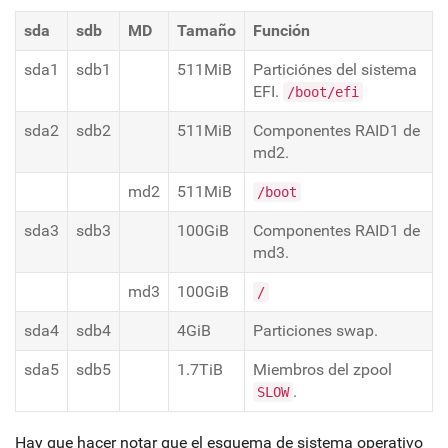
sda
sdb
MD
Tamaño
Función
sda1
sdb1
511MiB
Particiónes del sistema
EFI.
/boot/efi
sda2
sdb2
511MiB
Componentes RAID1 de
md2.
md2
511MiB
/boot
sda3
sdb3
100GiB
Componentes RAID1 de
md3.
md3
100GiB
/
sda4
sdb4
4GiB
Particiones swap.
sda5
sdb5
1.7TiB
Miembros del zpool
.
SLOW
Hay que hacer notar que el esquema de sistema operativo