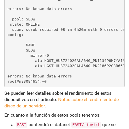
errors: No known data errors

  pool: SLOW

 state: ONLINE

  scan: scrub repaired 0B in 0h20m with 0 errors on S
config:

	NAME                                               STATE     READ WRITE CKSUM

	SLOW                                               ONLINE       0     0     0

	  mirror-0                                         ONLINE       0     0     0

	    ata-HGST_HUS724020ALA640_PN1134P6H7YA1N-part5  ONLINE       0     0     0

	    ata-HGST_HUS724020ALA640_PN2186P2G3B66J-part5  ONLINE       0     0     0

errors: No known data errors

root@ns3084654:~#
Se pueden leer detalles sobre el rendimiento de estos
dispositivos en el artículo:
Notas sobre el rendimiento de
disco de un servidor
.
En cuanto a la función de estos pools tenemos:
contendrá el dataset
que se
FAST
FAST/libvirt