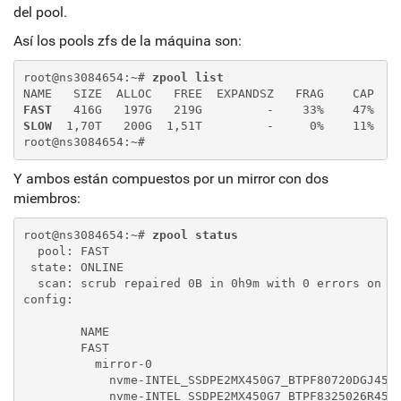
del pool.
Así los pools zfs de la máquina son:
root@ns3084654:~# 
zpool list
NAME   SIZE  ALLOC   FREE  EXPANDSZ   FRAG    CAP  D
FAST
   416G   197G   219G         -    33%    47%  1
SLOW
  1,70T   200G  1,51T         -     0%    11%  1
root@ns3084654:~#
Y ambos están compuestos por un mirror con dos
miembros:
root@ns3084654:~# 
zpool status
  pool: FAST

 state: ONLINE

  scan: scrub repaired 0B in 0h9m with 0 errors on Su
config:

	NAME                                             STATE     READ WRITE CKSUM

	FAST                                             ONLINE       0     0     0

	  mirror-0                                       ONLINE       0     0     0

	    nvme-INTEL_SSDPE2MX450G7_BTPF80720DGJ450RGN  ONLINE       0     0     0

	    nvme-INTEL_SSDPE2MX450G7_BTPF8325026R450RGN  ONLINE       0     0     0
