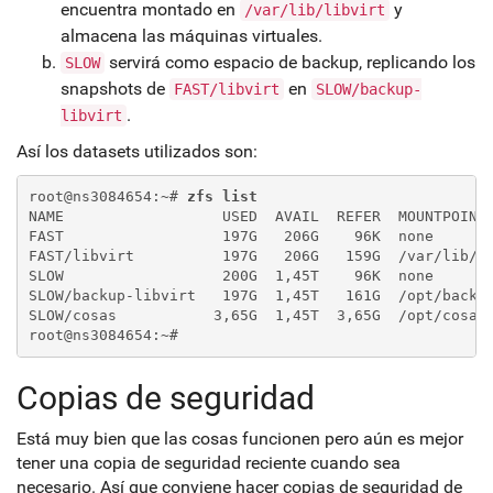
encuentra montado en
y
/var/lib/libvirt
almacena las máquinas virtuales.
servirá como espacio de backup, replicando los
SLOW
snapshots de
en
FAST/libvirt
SLOW/backup-
.
libvirt
Así los datasets utilizados son:
root@ns3084654:~# 
zfs list
NAME                  USED  AVAIL  REFER  MOUNTPOINT
FAST                  197G   206G    96K  none
FAST/libvirt          197G   206G   159G  /var/lib/l
SLOW                  200G  1,45T    96K  none
SLOW/backup-libvirt   197G  1,45T   161G  /opt/backu
SLOW/cosas           3,65G  1,45T  3,65G  /opt/cosas
root@ns3084654:~#
Copias de seguridad
Está muy bien que las cosas funcionen pero aún es mejor
tener una copia de seguridad reciente cuando sea
necesario. Así que conviene hacer copias de seguridad de