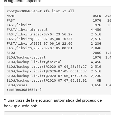
el siguiente aspecto:
root@ns3084654:~# 
zfs list -t all
NAME                                      USED  AVAI
FAST                                      197G   206
FAST/libvirt                              197G   206
FAST/libvirt@inicial                     4,45G      
FAST/libvirt@2020-07-04_23:56:27         2,51G      
FAST/libvirt@2020-07-05_00:10:37         2,51G      
FAST/libvirt@2020-07-06_16:22:06         2,23G      
FAST/libvirt@2020-07-07_05:00:01         2,84G      
SLOW                                      200G  1,45
SLOW/backup-libvirt                       197G  1,45
SLOW/backup-libvirt@inicial              4,45G      
SLOW/backup-libvirt@2020-07-04_23:56:27  2,51G      
SLOW/backup-libvirt@2020-07-05_00:10:37  2,51G      
SLOW/backup-libvirt@2020-07-06_16:22:06  2,23G      
SLOW/backup-libvirt@2020-07-07_05:00:01     0B      
SLOW/cosas                               3,65G  1,45
root@ns3084654:~#
Y una traza de la ejecución automática del proceso de
backup queda así: