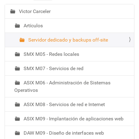
Victor Carceler
N
a
Artículos
v
e
Servidor dedicado y backups off-site
g
a
SMX M05 - Redes locales
c
i
SMX M07 - Servicios de red
ó
ASIX M06 - Administración de Sistemas
Operativos
ASIX M08 - Servicios de red e Internet
ASIX M09 - Implantación de aplicaciones web
DAW M09 - Diseño de interfaces web