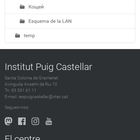
Кощей
Esquema de la LAN
temp
Institut Puig Castellar
Santa Coloma de Gramenet
Avinguda Anselm de Riu 10
Tn: 93 391 61 11
E-mail:
iespuigcastellar@xtec.cat
Segueix-nos:
El centre