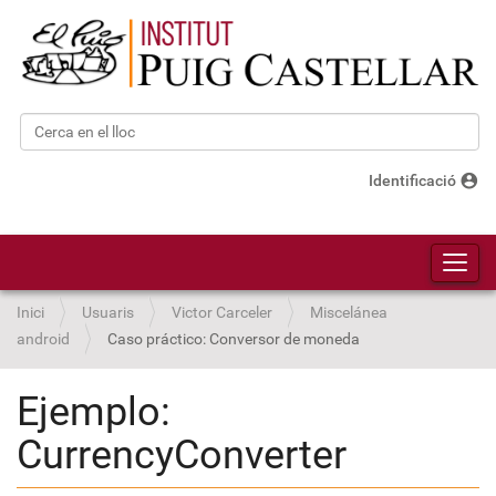
Cerca
Cerca avançada…
account_circle
Identificació
Toggl
Inici
Usuaris
Victor Carceler
Miscelánea
android
Caso práctico: Conversor de moneda
Ejemplo:
CurrencyConverter