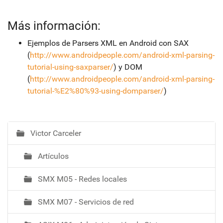
Más información:
Ejemplos de Parsers XML en Android con SAX
(
http://www.androidpeople.com/android-xml-parsing-
tutorial-using-saxparser/
) y DOM
(
http://www.androidpeople.com/android-xml-parsing-
tutorial-%E2%80%93-using-domparser/
)
Victor Carceler
N
a
Artículos
v
e
SMX M05 - Redes locales
g
a
SMX M07 - Servicios de red
c
i