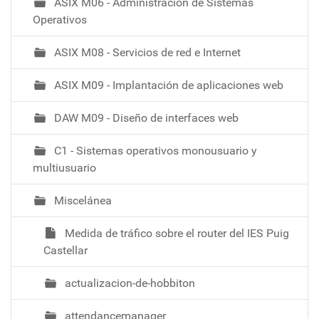
ASIX M06 - Administración de Sistemas
ó
Operativos
ASIX M08 - Servicios de red e Internet
ASIX M09 - Implantación de aplicaciones web
DAW M09 - Diseño de interfaces web
C1 - Sistemas operativos monousuario y
multiusuario
Miscelánea
Medida de tráfico sobre el router del IES Puig
Castellar
actualizacion-de-hobbiton
attendancemanager