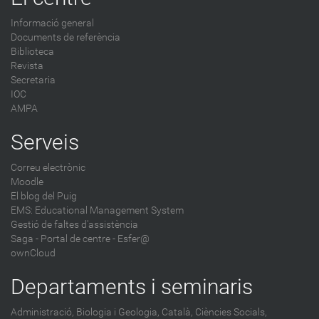
Informació general
Documents de referència
Biblioteca
Revista
Secretaria
IOC
AMPA
Serveis
Correu electrònic
Moodle
El blog del Puig
EMS: Educational Management System
Gestió de faltes d'assistència
Saga
-
Portal de centre - Esfer@
ownCloud
Departaments i seminaris
Administració,
Biologia i Geologia,
Català,
Ciències Socials,