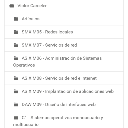
Victor Carceler
N
a
Artículos
v
e
SMX M05 - Redes locales
g
a
SMX M07 - Servicios de red
c
i
ASIX M06 - Administración de Sistemas
ó
Operativos
ASIX M08 - Servicios de red e Internet
ASIX M09 - Implantación de aplicaciones web
DAW M09 - Diseño de interfaces web
C1 - Sistemas operativos monousuario y
multiusuario