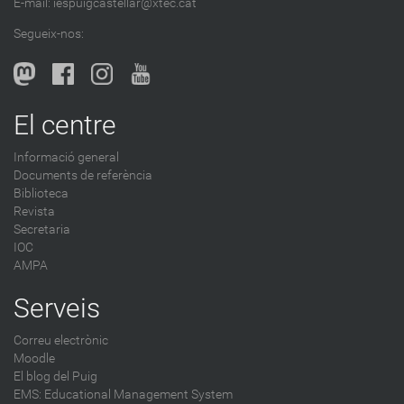
E-mail:
iespuigcastellar@xtec.cat
Segueix-nos:
El centre
Informació general
Documents de referència
Biblioteca
Revista
Secretaria
IOC
AMPA
Serveis
Correu electrònic
Moodle
El blog del Puig
EMS: Educational Management System