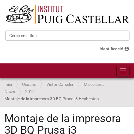
Cerca
Cerca avançada…
account_circle
Identificació
Toggl
Inici
Usuaris
Victor Carceler
Miscelánea
News
2016
Montaje de la impresora 3D BQ Prusa i3 Hephestos
Montaje de la impresora
3D BQ Prusa i3