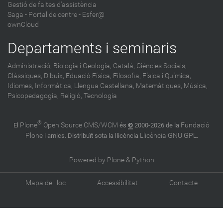
Gestió de faltes d'assistència
Saga
-
Portal de centre - Esfer@
ownCloud
Departaments i seminaris
Administració,
Biologia i Geologia,
Català,
Ciències Socials,
Clàssiques,
Dibuix,
Eduació Física,
Filosofia,
Física i Química,
Idiomes,
Informàtica,
Llengua Castellana,
Matemàtiques,
Música,
Psicopedagogia,
Religió,
Tecnologia
®
Plone
Open Source CMS/WCM
Fundació
El
és
©
2000-2026 de la
Plone
Llicència GNU GPL
i amics. Distribuït sota la llicència
.
Powered by Plone & Python
Mapa del lloc
Accessibilitat
Contacte