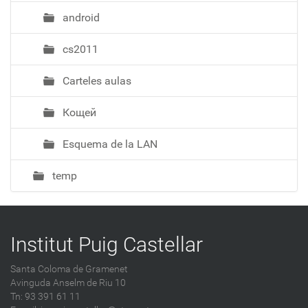
android
cs2011
Carteles aulas
Кощей
Esquema de la LAN
temp
Institut Puig Castellar
Santa Coloma de Gramenet
Avinguda Anselm de Riu 10
Tn: 93 391 61 11