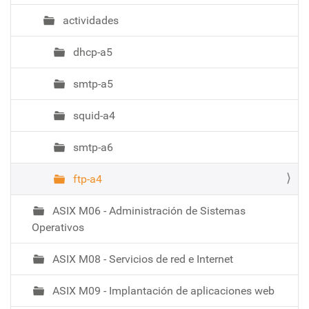
i
actividades
ó
dhcp-a5
smtp-a5
squid-a4
smtp-a6
ftp-a4
ASIX M06 - Administración de Sistemas
Operativos
ASIX M08 - Servicios de red e Internet
ASIX M09 - Implantación de aplicaciones web