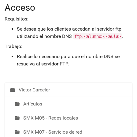
Acceso
Requisitos:
Se desea que los clientes accedan al servidor ftp
utilizando el nombre DNS
.
ftp.<alumno>.<aula>
Trabajo:
Realice lo necesario para que el nombre DNS se
resuelva al servidor FTP.
Victor Carceler
N
a
Artículos
v
e
SMX M05 - Redes locales
g
a
SMX M07 - Servicios de red
c