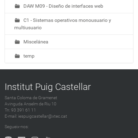
DAW M09 - Diseño de interfaces web
C1 - Sistemas operativos monousuario y
multiusuario
Miscelánea
temp
Institut Puig Castellar
Santa Coloma de Gramenet
Avinguda Anselm de Riu 10
Tn: 93 391 61 11
E-mail:
iespuigcastellar@xtec.cat
Segueix-nos: