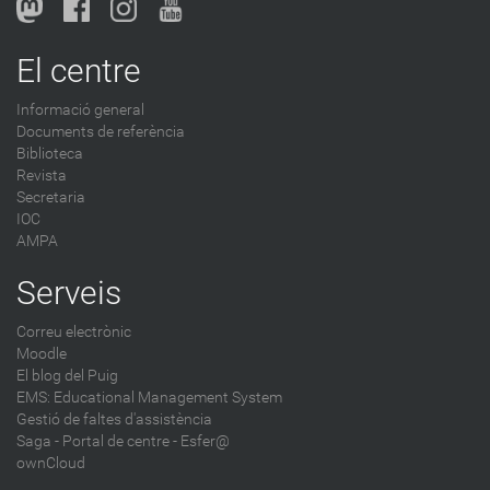
El centre
Informació general
Documents de referència
Biblioteca
Revista
Secretaria
IOC
AMPA
Serveis
Correu electrònic
Moodle
El blog del Puig
EMS: Educational Management System
Gestió de faltes d'assistència
Saga
-
Portal de centre - Esfer@
ownCloud