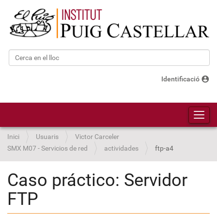
Cerca
Cerca avançada…
account_circle
Identificació
Toggl
Inici
Usuaris
Victor Carceler
SMX M07 - Servicios de red
actividades
ftp-a4
Caso práctico: Servidor
FTP