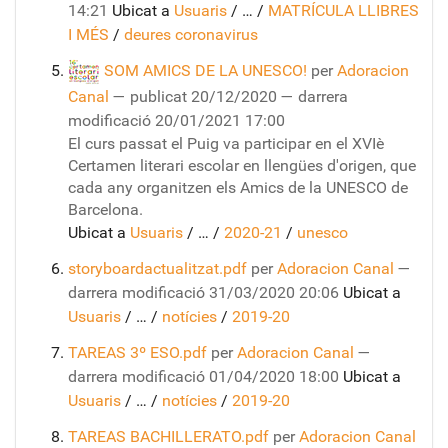
14:21
Ubicat a
Usuaris
/
…
/
MATRÍCULA LLIBRES
I MÉS
/
deures coronavirus
SOM AMICS DE LA UNESCO!
per
Adoracion
Canal
—
publicat
20/12/2020
—
darrera
modificació
20/01/2021 17:00
El curs passat el Puig va participar en el XVIè
Certamen literari escolar en llengües d'origen, que
cada any organitzen els Amics de la UNESCO de
Barcelona.
Ubicat a
Usuaris
/
…
/
2020-21
/
unesco
storyboardactualitzat.pdf
per
Adoracion Canal
—
darrera modificació
31/03/2020 20:06
Ubicat a
Usuaris
/
…
/
notícies
/
2019-20
TAREAS 3º ESO.pdf
per
Adoracion Canal
—
darrera modificació
01/04/2020 18:00
Ubicat a
Usuaris
/
…
/
notícies
/
2019-20
TAREAS BACHILLERATO.pdf
per
Adoracion Canal