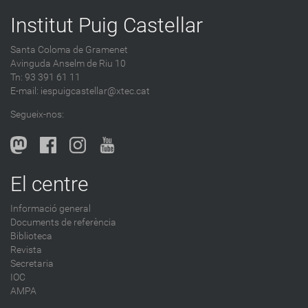
Institut Puig Castellar
Santa Coloma de Gramenet
Avinguda Anselm de Riu 10
Tn: 93 391 61 11
E-mail:
iespuigcastellar@xtec.cat
Segueix-nos:
El centre
Informació general
Documents de referència
Biblioteca
Revista
Secretaria
IOC
AMPA