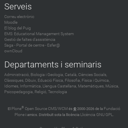
Serveis
Correu electrònic
Moodle
El blog del Puig
EMS: Educational Management System
Gestió de faltes d'assistència
Saga
-
Portal de centre - Esfer@
ownCloud
Departaments i seminaris
Administració,
Biologia i Geologia,
Català,
Ciències Socials,
Clàssiques,
Dibuix,
Eduació Física,
Filosofia,
Física i Química,
Idiomes,
Informàtica,
Llengua Castellana,
Matemàtiques,
Música,
Psicopedagogia,
Religió,
Tecnologia
®
Plone
Open Source CMS/WCM
Fundació
El
és
©
2000-2026 de la
Plone
Llicència GNU GPL
i amics. Distribuït sota la llicència
.