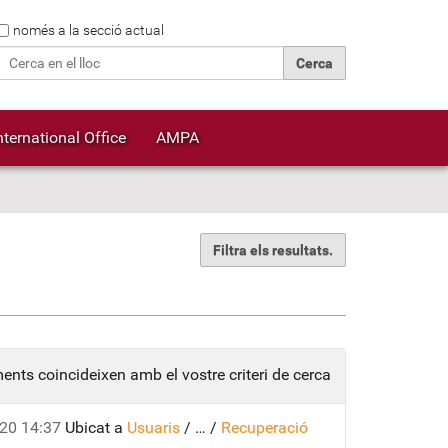
Cerca
només a la secció actual
Cerca avançada…
nternational Office
AMPA
Filtra els resultats.
ents coincideixen amb el vostre criteri de cerca
20 14:37
Ubicat a
Usuaris
/
…
/
Recuperació