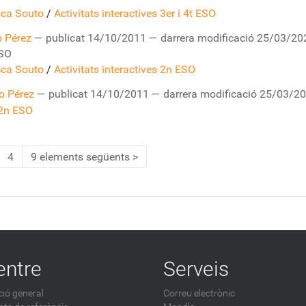
sca Souto
/
Activitats interactives 3er i 4t ESO
 Pérez
—
publicat
14/10/2011
—
darrera modificació
25/03/202
ESO
sca Souto
/
Activitats interactives 2n ESO
o Pérez
—
publicat
14/10/2011
—
darrera modificació
25/03/20
 2n ESO
4
9 elements següents
entre
Serveis
ió general
Correu electrònic