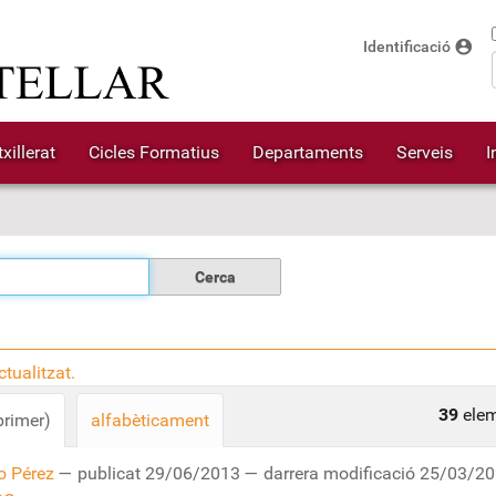
account_circle
Identificació
xillerat
Cicles Formatius
Departaments
Serveis
I
tualitzat.
39
elem
primer)
alfabèticament
o Pérez
—
publicat
29/06/2013
—
darrera modificació
25/03/20