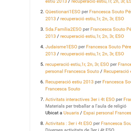
estiu 2013
/
recuperació estiu,1r, 2n, 3r, 
Qüestionari1ESO
per
Francesca Souto Pé
2013
/
recuperació estiu,1r, 2n, 3r, ESO
Sda.Família2ESO
per
Francesca Souto Pé
2013
/
recuperació estiu,1r, 2n, 3r, ESO
Judaisme1ESO
per
Francesca Souto Pér
2013
/
recuperació estiu,1r, 2n, 3r, ESO
recuperació estiu,1r, 2n, 3r, ESO
per
Franc
personal Francesca Souto
/
Recuperació 
Recuperació estiu 2013
per
Francesca So
Francesca Souto
Activitats interactives 3er i 4t ESO
per
Fra
Materials per treballar a l'aula de religió
Ubicat a
Usuaris
/
Espai personal France
Activitats : 3er i 4t ESO
per
Francesca Sou
Diverses activitats de 3er i 4t ESO