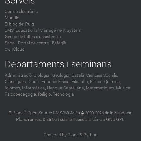
Serveis
Correu electrònic
Moodle
El blog del Puig
EMS: Educational Management System
Gestió de faltes d'assistència
Saga
-
Portal de centre - Esfer@
ownCloud
Departaments i seminaris
Administració,
Biologia i Geologia,
Català,
Ciències Socials,
Clàssiques,
Dibuix,
Eduació Física,
Filosofia,
Física i Química,
Idiomes,
Informàtica,
Llengua Castellana,
Matemàtiques,
Música,
Psicopedagogia,
Religió,
Tecnologia
®
Plone
Open Source CMS/WCM
Fundació
El
és
©
2000-2026 de la
Plone
Llicència GNU GPL
i amics. Distribuït sota la llicència
.
Powered by Plone & Python