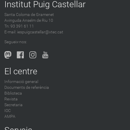
Institut Puig Castellar
Santa Coloma de Gramenet
Avinguda Anselm de Riu 10
Tn: 93 391 61 11
E-mail:
iespuigcastellar@xtec.cat
Segueix-nos:
El centre
Informació general
Documents de referència
Biblioteca
Revista
Secretaria
IOC
AMPA