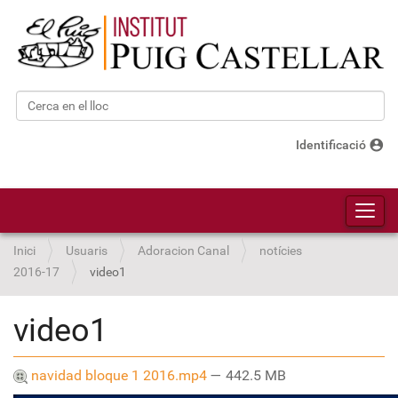
Cerca
Cerca avançada…
account_circle
Identificació
Toggl
Inici
Usuaris
Adoracion Canal
notícies
2016-17
video1
video1
navidad bloque 1 2016.mp4
— 442.5 MB