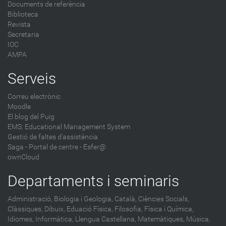
Documents de referència
Biblioteca
Revista
Secretaria
IOC
AMPA
Serveis
Correu electrònic
Moodle
El blog del Puig
EMS: Educational Management System
Gestió de faltes d'assistència
Saga
-
Portal de centre - Esfer@
ownCloud
Departaments i seminaris
Administració,
Biologia i Geologia,
Català,
Ciències Socials,
Clàssiques,
Dibuix,
Eduació Física,
Filosofia,
Física i Química,
Idiomes,
Informàtica,
Llengua Castellana,
Matemàtiques,
Música,