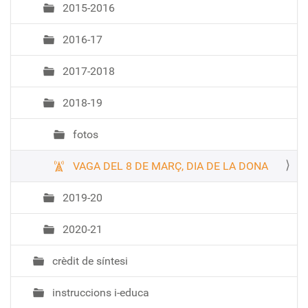
2015-2016
g
a
2016-17
c
i
2017-2018
ó
2018-19
fotos
VAGA DEL 8 DE MARÇ, DIA DE LA DONA
2019-20
2020-21
crèdit de síntesi
instruccions i-educa