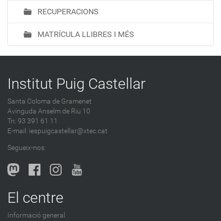
RECUPERACIONS
MATRÍCULA LLIBRES I MÉS
Institut Puig Castellar
Santa Coloma de Gramenet
Avinguda Anselm de Riu 10
Tn: 93 391 61 11
E-mail:
iespuigcastellar@xtec.cat
Segueix-nos:
El centre
Informació general