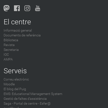
El centre
Informació general
Documents de referència
Biblioteca
Revista
Secretaria
IOC
AMPA
Serveis
Correu electrònic
Moodle
El blog del Puig
EMS: Educational Management System
Gestió de faltes d'assistència
Saga
-
Portal de centre - Esfer@