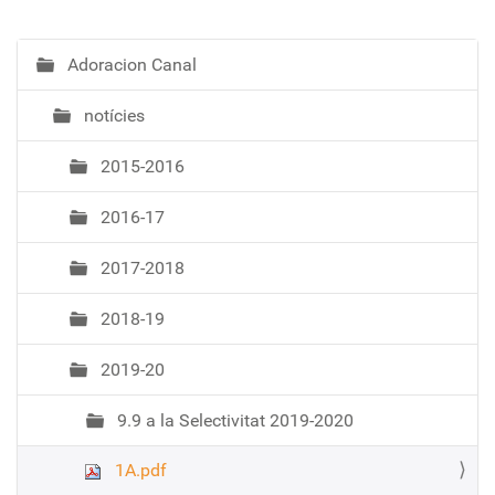
Adoracion Canal
N
a
notícies
v
e
2015-2016
g
a
2016-17
c
i
2017-2018
ó
2018-19
2019-20
9.9 a la Selectivitat 2019-2020
1A.pdf