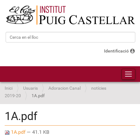
Cerca
Cerca avançada…
account_circle
Identificació
Toggl
Inici
Usuaris
Adoracion Canal
notícies
2019-20
1A.pdf
1A.pdf
1A.pdf
— 41.1 KB