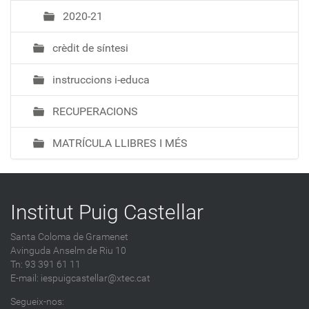
2020-21
crèdit de síntesi
instruccions i-educa
RECUPERACIONS
MATRÍCULA LLIBRES I MÉS
Institut Puig Castellar
Santa Coloma de Gramenet
Avinguda Anselm de Riu 10
Tn: 93 391 61 11
E-mail:
iespuigcastellar@xtec.cat
Segueix-nos: