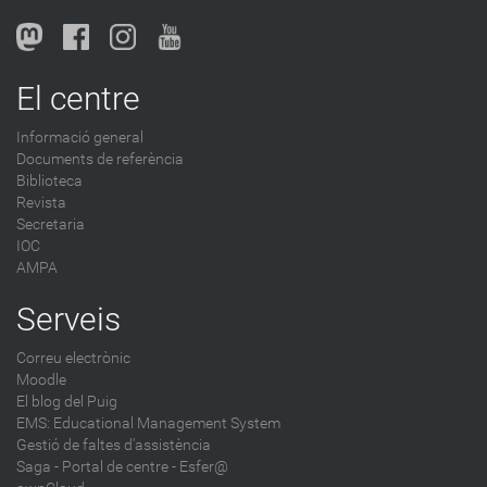
El centre
Informació general
Documents de referència
Biblioteca
Revista
Secretaria
IOC
AMPA
Serveis
Correu electrònic
Moodle
El blog del Puig
EMS: Educational Management System
Gestió de faltes d'assistència
Saga
-
Portal de centre - Esfer@