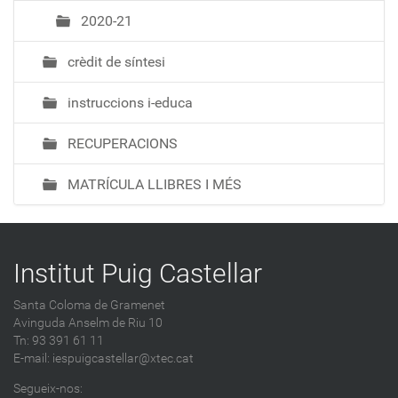
2020-21
crèdit de síntesi
instruccions i-educa
RECUPERACIONS
MATRÍCULA LLIBRES I MÉS
Institut Puig Castellar
Santa Coloma de Gramenet
Avinguda Anselm de Riu 10
Tn: 93 391 61 11
E-mail:
iespuigcastellar@xtec.cat
Segueix-nos: