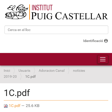
Cerca
Cerca avançada…
account_circle
Identificació
Toggl
Inici
Usuaris
Adoracion Canal
notícies
2019-20
1C.pdf
1C.pdf
1C.pdf
— 25.6 KB