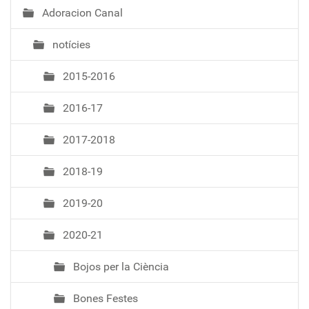
Adoracion Canal
N
a
notícies
v
e
2015-2016
g
a
2016-17
c
i
2017-2018
ó
2018-19
2019-20
2020-21
Bojos per la Ciència
Bones Festes