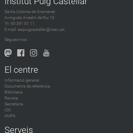
Institut Puig Castellar
Santa Coloma de Gramenet
Avinguda Anselm de Riu 10
Tn: 93 391 61 11
E-mail:
iespuigcastellar@xtec.cat
Segueix-nos:
El centre
Informació general
Documents de referència
Biblioteca
Revista
Secretaria
IOC
AMPA
Serveis