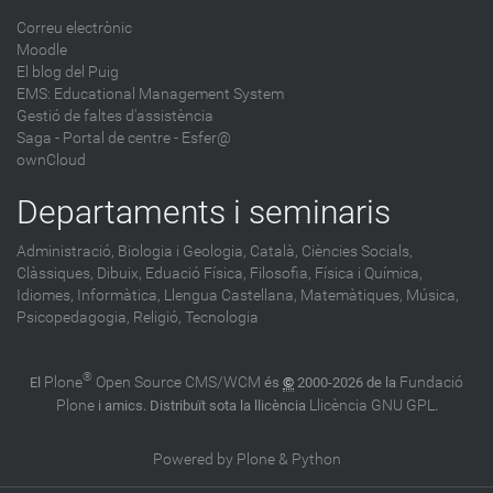
Correu electrònic
Moodle
El blog del Puig
EMS: Educational Management System
Gestió de faltes d'assistència
Saga
-
Portal de centre - Esfer@
ownCloud
Departaments i seminaris
Administració,
Biologia i Geologia,
Català,
Ciències Socials,
Clàssiques,
Dibuix,
Eduació Física,
Filosofia,
Física i Química,
Idiomes,
Informàtica,
Llengua Castellana,
Matemàtiques,
Música,
Psicopedagogia,
Religió,
Tecnologia
®
Plone
Open Source CMS/WCM
Fundació
El
és
©
2000-2026 de la
Plone
Llicència GNU GPL
i amics. Distribuït sota la llicència
.
Powered by Plone & Python