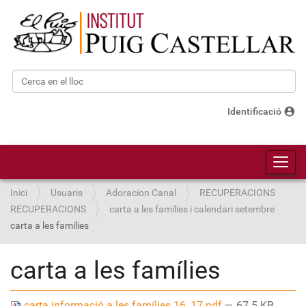
Cerca
Cerca avançada…
account_circle
Identificació
Toggl
Inici
Usuaris
Adoracion Canal
RECUPERACIONS
RECUPERACIONS
carta a les famílies i calendari setembre
carta a les famílies
carta a les famílies
carta informació a les famílies 16_17.pdf
— 67.5 KB