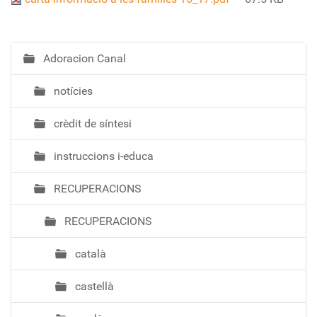
Adoracion Canal
N
a
notícies
v
e
crèdit de síntesi
g
a
instruccions i-educa
c
i
RECUPERACIONS
ó
RECUPERACIONS
català
castellà