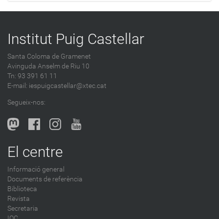
Institut Puig Castellar
Santa Coloma de Gramenet
Avinguda Anselm de Riu 10
Tn: 93 391 61 11
E-mail:
iespuigcastellar@xtec.cat
Segueix-nos:
El centre
Informació general
Documents de referència
Biblioteca
Revista
Secretaria
IOC