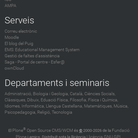
AMPA
Serveis
Correu electrònic
Moodle
El blog del Puig
EMS: Educational Management System
Gestió de faltes d'assistència
Saga
-
Portal de centre - Esfer@
ownCloud
Departaments i seminaris
Administració,
Biologia i Geologia,
Català,
Ciències Socials,
Clàssiques,
Dibuix,
Eduació Física,
Filosofia,
Física i Química,
Idiomes,
Informàtica,
Llengua Castellana,
Matemàtiques,
Música,
Psicopedagogia,
Religió,
Tecnologia
®
Plone
Open Source CMS/WCM
Fundació
El
és
©
2000-2026 de la
Plone
Llicència GNU GPL
i amics. Distribuït sota la llicència
.