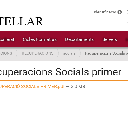
account_circle
Identificació
xillerat
Cicles Formatius
Departaments
Serveis
I
CIONS
RECUPERACIONS
socials
Recuperacions Socials p
uperacions Socials primer
PERACIÓ SOCIALS PRIMER.pdf
— 2.0 MB