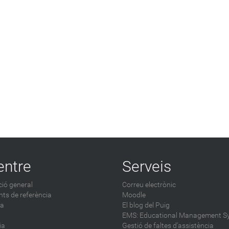
entre
Serveis
ió general
Correu electrònic
ts de referència
Moodle
ca
El blog del Puig
EMS: Educational Management S
ia
Gestió de faltes d'assistència