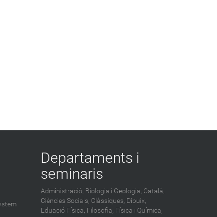
Departaments i
seminaris
Administració,
Biologia i Geologia,
Català,
Ciències Socials,
Clàssiques,
Dibuix,
ystem
Eduació Física,
Filosofia,
Física i Química,