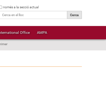
Cerca
només a la secció actual
Cerca avançada…
nternational Office
AMPA
rimer