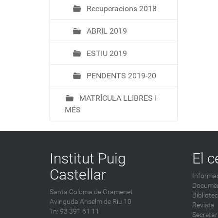
Recuperacions 2018
ABRIL 2019
ESTIU 2019
PENDENTS 2019-20
MATRÍCULA LLIBRES I
MÉS
Institut Puig
El c
Castellar
Informac
Documen
Santa Coloma de Gramenet
Bibliote
Avinguda Anselm de Riu 10
Revista
Tn: 93 391 61 11
Secretar