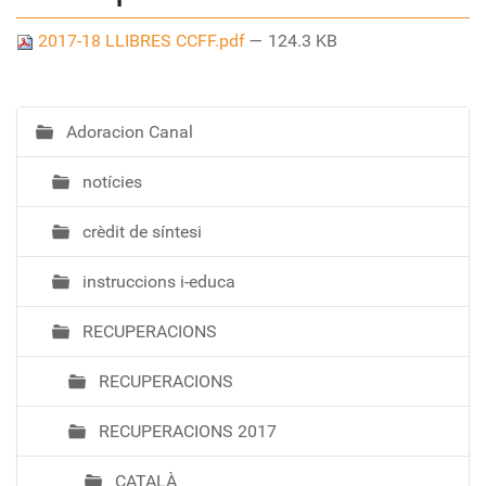
2017-18 LLIBRES CCFF.pdf
— 124.3 KB
Adoracion Canal
N
a
notícies
v
e
crèdit de síntesi
g
a
instruccions i-educa
c
i
RECUPERACIONS
ó
RECUPERACIONS
RECUPERACIONS 2017
CATALÀ