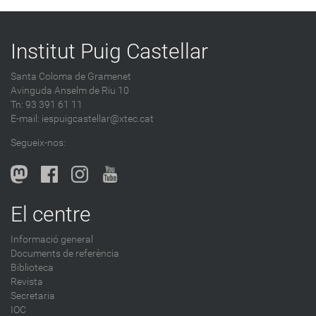
Institut Puig Castellar
Santa Coloma de Gramenet
Avinguda Anselm de Riu 10
Tn: 93 391 61 11
E-mail:
iespuigcastellar@xtec.cat
Segueix-nos:
El centre
Informació general
Documents de referència
Biblioteca
Revista
Secretaria
IOC