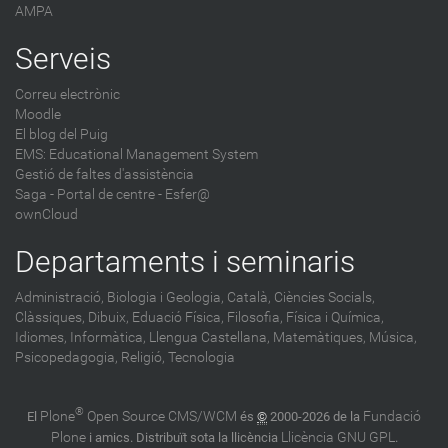
AMPA
Serveis
Correu electrònic
Moodle
El blog del Puig
EMS: Educational Management System
Gestió de faltes d'assistència
Saga
-
Portal de centre - Esfer@
ownCloud
Departaments i seminaris
Administració,
Biologia i Geologia,
Català,
Ciències Socials,
Clàssiques,
Dibuix,
Eduació Física,
Filosofia,
Física i Química,
Idiomes,
Informàtica,
Llengua Castellana,
Matemàtiques,
Música,
Psicopedagogia,
Religió,
Tecnologia
®
Plone
Open Source CMS/WCM
Fundació
El
és
©
2000-2026 de la
Plone
Llicència GNU GPL
i amics. Distribuït sota la llicència
.