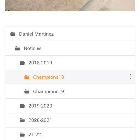
Daniel Martinez
N
a
Notícies
v
e
2018-2019
g
a
Champions18
c
i
Champions19
ó
2019-2020
2020-2021
21-22