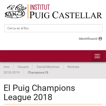
Cerca
Cerca avançada…
account_circle
Identificació
Toggl
Inici
Usuaris
Daniel Martinez
Notícies
2018-2019
Champions18
El Puig Champions
League 2018