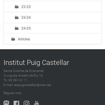
22-23
23-24
24-25
Artícles
Institut Puig Castellar
Santa Coloma de Gramenet
Avinguda Anselm de Riu 10
Tn: 93 391 61 11
E-mail:
iespuigcastellar@xtec.cat
Segueix-nos: