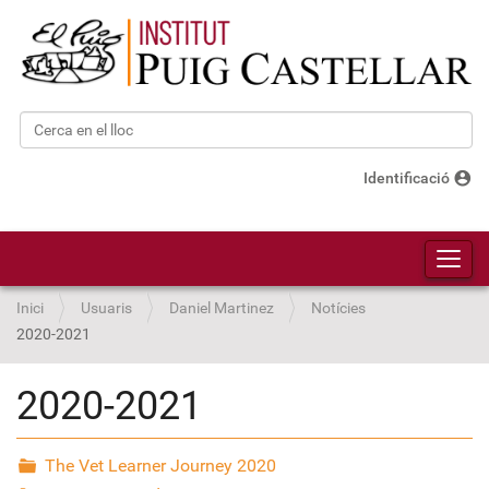
Cerca
Cerca avançada…
account_circle
Identificació
Toggl
Inici
Usuaris
Daniel Martinez
Notícies
2020-2021
2020-2021
The Vet Learner Journey 2020