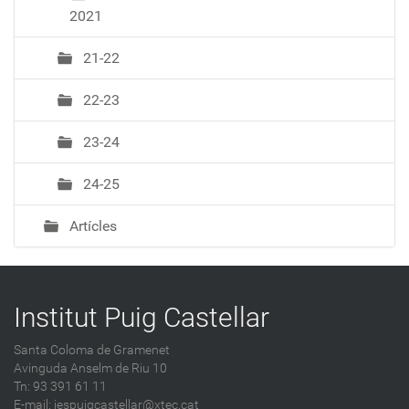
2021
21-22
22-23
23-24
24-25
Artícles
Institut Puig Castellar
Santa Coloma de Gramenet
Avinguda Anselm de Riu 10
Tn: 93 391 61 11
E-mail:
iespuigcastellar@xtec.cat