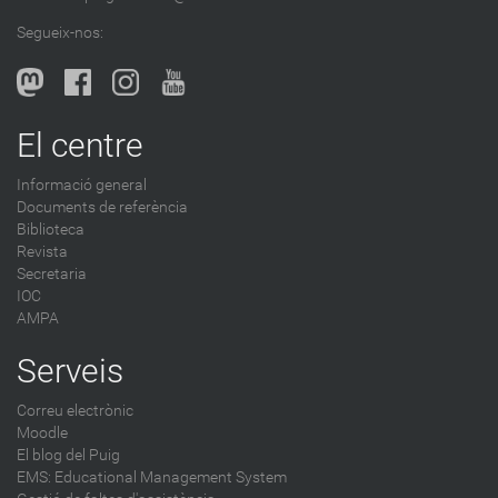
Segueix-nos:
El centre
Informació general
Documents de referència
Biblioteca
Revista
Secretaria
IOC
AMPA
Serveis
Correu electrònic
Moodle
El blog del Puig
EMS: Educational Management System