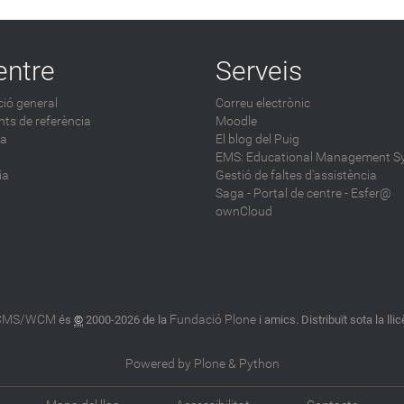
entre
Serveis
ió general
Correu electrònic
ts de referència
Moodle
ca
El blog del Puig
EMS: Educational Management S
ia
Gestió de faltes d'assistència
Saga
-
Portal de centre - Esfer@
ownCloud
 CMS/WCM
Fundació Plone
és
©
2000-2026 de la
i amics. Distribuït sota la lli
Powered by Plone & Python