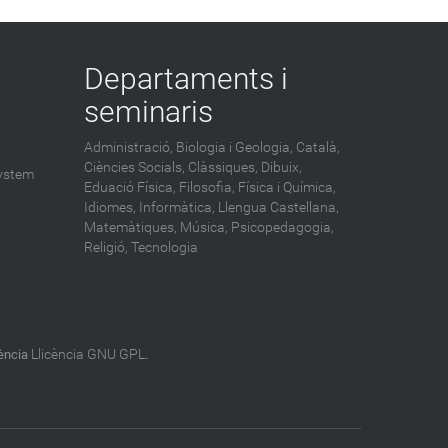
Departaments i
seminaris
Administració,
Biologia i Geologia,
Català,
Ciències Socials,
Clàssiques,
Dibuix,
ystem
Eduació Física,
Filosofia,
Física i Química,
Idiomes,
Informàtica,
Llengua Castellana,
Matemàtiques,
Música,
Psicopedagogia,
Religió,
Tecnologia
Llicència GNU GPL
cència
.