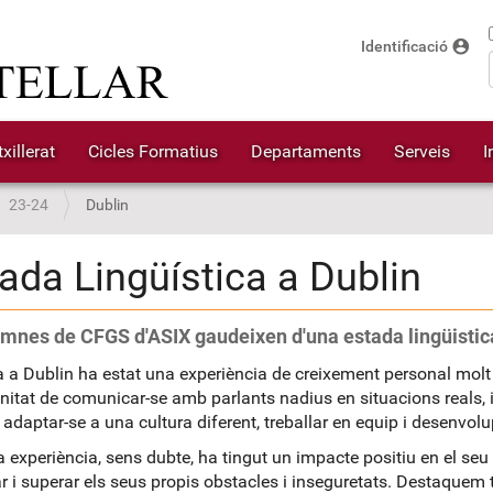
account_circle
Identificació
xillerat
Cicles Formatius
Departaments
Serveis
I
23-24
Dublin
ada Lingüística a Dublin
umnes de CFGS d'ASIX gaudeixen d'una estada lingüistica
a a Dublin ha estat una experiència de creixement personal molt 
unitat de comunicar-se amb parlants nadius en situacions reals,
 adaptar-se a una cultura diferent, treballar en equip i desenvol
 experiència, sens dubte, ha tingut un impacte positiu en el se
 i superar els seus propis obstacles i inseguretats. Destaquem 