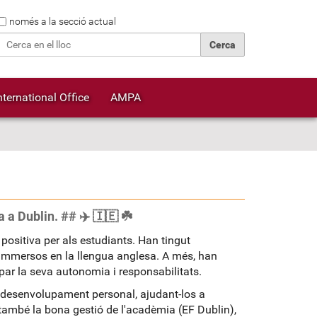
Cerca
només a la secció actual
Cerca avançada…
nternational Office
AMPA
 a Dublin. ## ✈️ 🇮🇪 ☘️
positiva per als estudiants. Han tingut
 immersos en la llengua anglesa. A més, han
upar la seva autonomia i responsabilitats.
u desenvolupament personal, ajudant-los a
també la bona gestió de l'acadèmia (EF Dublin),