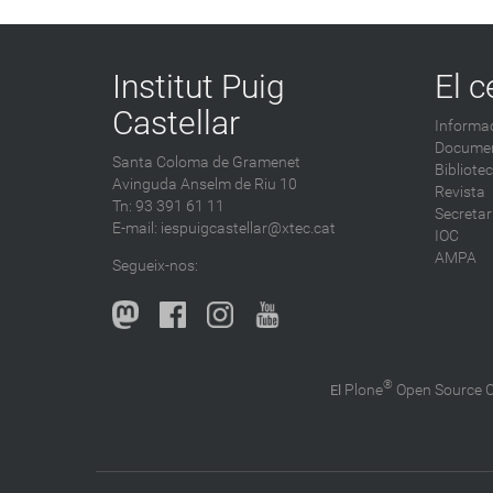
Institut Puig
El c
Castellar
Informac
Documen
Santa Coloma de Gramenet
Bibliote
Avinguda Anselm de Riu 10
Revista
Tn: 93 391 61 11
Secretar
E-mail:
iespuigcastellar@xtec.cat
IOC
AMPA
Segueix-nos:
®
Plone
Open Source
El