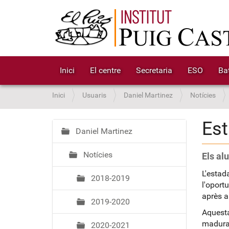
Inici
El centre
Secretaria
ESO
Bat
S
Inici
Usuaris
Daniel Martinez
Notícies
o
u
Est
a
Daniel Martinez
N
:
a
Notícies
Els al
v
e
L'estad
2018-2019
g
l'oport
a
après a
2019-2020
c
Aquesta
i
madurar
2020-2021