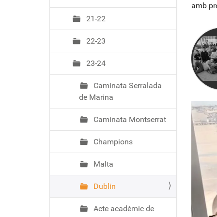
ó
amb pro
21-22
22-23
23-24
Caminata Serralada
de Marina
Caminata Montserrat
Champions
Malta
Dublin
Acte acadèmic de