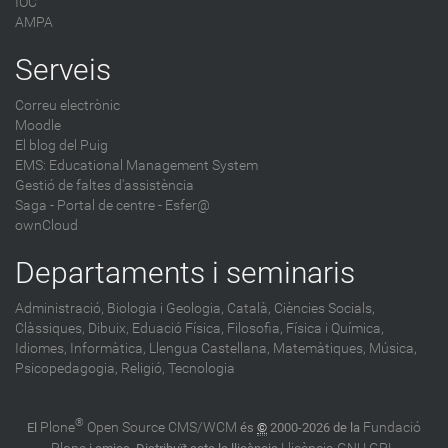
IOC
AMPA
Serveis
Correu electrònic
Moodle
El blog del Puig
EMS: Educational Management System
Gestió de faltes d'assistència
Saga
-
Portal de centre - Esfer@
ownCloud
Departaments i seminaris
Administració,
Biologia i Geologia,
Català,
Ciències Socials,
Clàssiques,
Dibuix,
Eduació Física,
Filosofia,
Física i Química,
Idiomes,
Informàtica,
Llengua Castellana,
Matemàtiques,
Música,
Psicopedagogia,
Religió,
Tecnologia
®
Plone
Open Source CMS/WCM
Fundació
El
és
©
2000-2026 de la