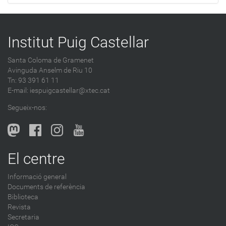
Institut Puig Castellar
Santa Coloma de Gramenet
Avinguda Anselm de Riu 10
Tn: 93 391 61 11
E-mail:
iespuigcastellar@xtec.cat
Segueix-nos:
El centre
Informació general
Documents de referència
Biblioteca
Revista
Secretaria