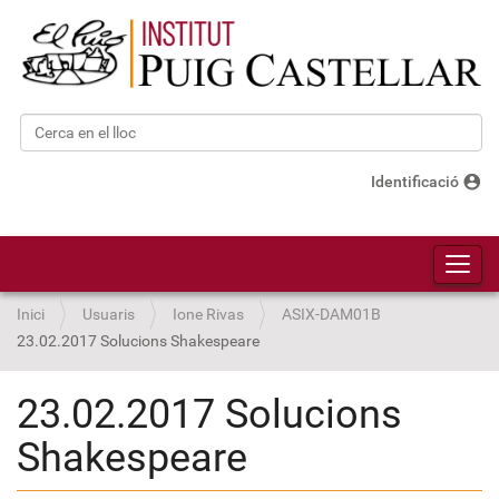
Cerca
Cerca avançada…
account_circle
Identificació
Toggl
Inici
Usuaris
Ione Rivas
ASIX-DAM01B
23.02.2017 Solucions Shakespeare
23.02.2017 Solucions
Shakespeare