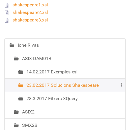
shakespeare1.xsl
shakespeare2.xsl
shakespeare3.xsl
Ione Rivas
N
a
ASIX-DAM01B
v
e
14.02.2017 Exemples xsl
g
a
23.02.2017 Solucions Shakespeare
c
i
28.3.2017 Fitxers XQuery
ó
ASIX2
SMX2B