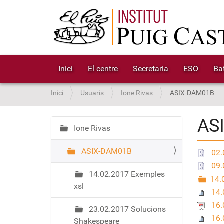
Inici
El centre
Secretaria
ESO
Bat
S
Inici
Usuaris
Ione Rivas
ASIX-DAM01B
o
u
AS
a
Ione Rivas
N
:
a
ASIX-DAM01B
v
02.
e
09.
14.02.2017 Exemples
g
14.
xsl
a
14.
c
16.
23.02.2017 Solucions
i
16.
Shakespeare