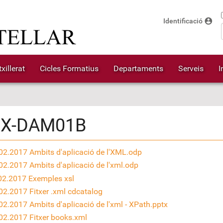
account_circle
Identificació
xillerat
Cicles Formatius
Departaments
Serveis
I
IX-DAM01B
02.2017 Ambits d'aplicació de l'XML.odp
02.2017 Ambits d'aplicació de l'xml.odp
02.2017 Exemples xsl
02.2017 Fitxer .xml cdcatalog
02.2017 Ambits d'aplicació de l'xml - XPath.pptx
02.2017 Fitxer books.xml