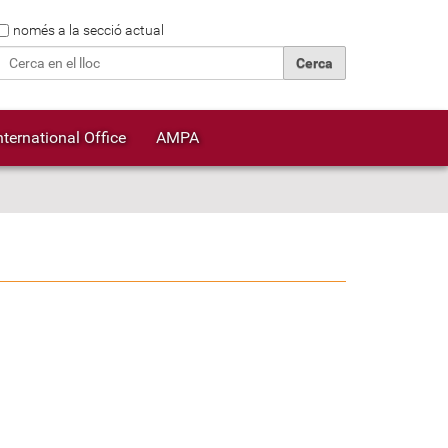
Cerca
només a la secció actual
Cerca avançada…
nternational Office
AMPA