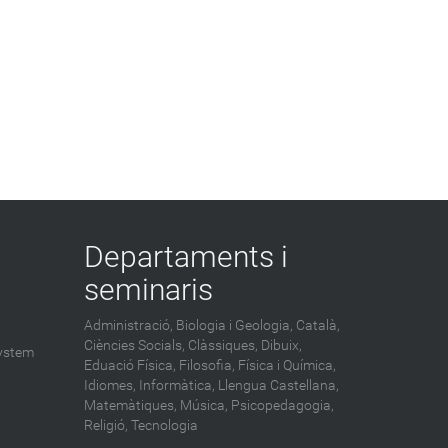
Departaments i
seminaris
Administració,
Biologia i Geologia,
Català,
Ciències Socials,
Clàssiques,
Dibuix,
ystem
Eduació Física,
Filosofia,
Física i Química,
Idiomes,
Informàtica,
Llengua Castellana,
Matemàtiques,
Música,
Psicopedagogia,
Religió,
Tecnologia