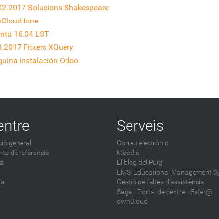
02.2017 Solucions Shakespeare
Cloud Ione
ntu 16.04 LST
3.2017 Fitxers XQuery
uina instalación Odoo
entre
Serveis
ió general
Correu electrònic
ts de referència
Moodle
ca
El blog del Puig
EMS: Educational Management S
ia
Gestió de faltes d'assistència
Saga
-
Portal de centre - Esfer@
ownCloud