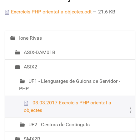
Exercicis PHP orientat a objectes.odt
— 21.6 KB
Ione Rivas
N
a
ASIX-DAM01B
v
e
ASIX2
g
a
UF1 - Llenguatges de Guions de Servidor -
c
PHP
i
ó
08.03.2017 Exercicis PHP orientat a
objectes
UF2 - Gestors de Continguts
SMX2B