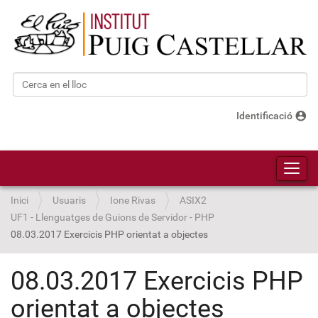
Cerca
Cerca avançada…
account_circle
Identificació
Toggl
Inici
Usuaris
Ione Rivas
ASIX2
UF1 - Llenguatges de Guions de Servidor - PHP
08.03.2017 Exercicis PHP orientat a objectes
08.03.2017 Exercicis PHP
orientat a objectes