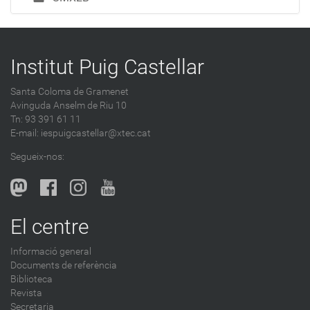
Institut Puig Castellar
Santa Coloma de Gramenet
Avinguda Anselm de Riu 10
Tn: 93 391 61 11
E-mail:
iespuigcastellar@xtec.cat
Segueix-nos:
El centre
Informació general
Documents de referència
Biblioteca
Revista
Secretaria