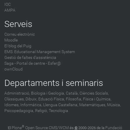
IOC
AMPA
Serveis
Correu electrònic
Moodle
El blog del Puig
EMS: Educational Management System
Gestió de faltes d'assistència
Saga
-
Portal de centre - Esfer@
ownCloud
Departaments i seminaris
Administració,
Biologia i Geologia,
Català,
Ciències Socials,
Clàssiques,
Dibuix,
Eduació Física,
Filosofia,
Física i Química,
Idiomes,
Informàtica,
Llengua Castellana,
Matemàtiques,
Música,
Psicopedagogia,
Religió,
Tecnologia
®
Plone
Open Source CMS/WCM
Fundació
El
és
©
2000-2026 de la