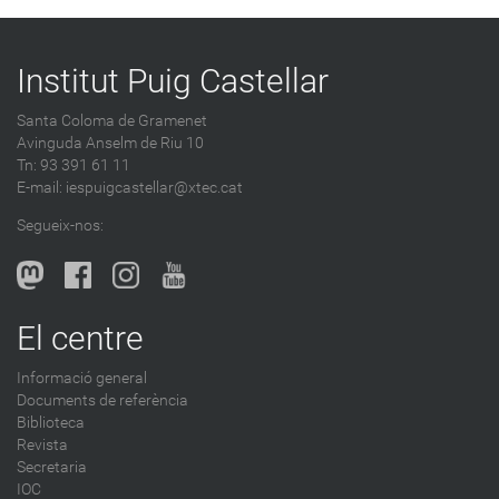
Institut Puig Castellar
Santa Coloma de Gramenet
Avinguda Anselm de Riu 10
Tn: 93 391 61 11
E-mail:
iespuigcastellar@xtec.cat
Segueix-nos:
El centre
Informació general
Documents de referència
Biblioteca
Revista
Secretaria
IOC