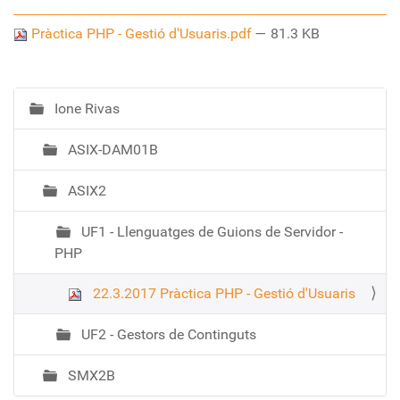
Pràctica PHP - Gestió d'Usuaris.pdf
— 81.3 KB
Ione Rivas
N
a
ASIX-DAM01B
v
e
ASIX2
g
a
UF1 - Llenguatges de Guions de Servidor -
c
PHP
i
ó
22.3.2017 Pràctica PHP - Gestió d'Usuaris
UF2 - Gestors de Continguts
SMX2B