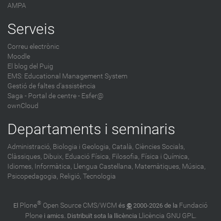
AMPA
Serveis
Correu electrònic
Moodle
El blog del Puig
EMS: Educational Management System
Gestió de faltes d'assistència
Saga
-
Portal de centre - Esfer@
ownCloud
Departaments i seminaris
Administració,
Biologia i Geologia,
Català,
Ciències Socials,
Clàssiques,
Dibuix,
Eduació Física,
Filosofia,
Física i Química,
Idiomes,
Informàtica,
Llengua Castellana,
Matemàtiques,
Música,
Psicopedagogia,
Religió,
Tecnologia
®
Plone
Open Source CMS/WCM
Fundació
El
és
©
2000-2026 de la
Plone
Llicència GNU GPL
i amics. Distribuït sota la llicència
.