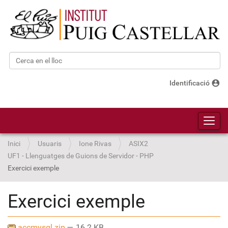
Cerca
Cerca avançada…
account_circle
Identificació
Toggl
Inici
Usuaris
Ione Rivas
ASIX2
UF1 - Llenguatges de Guions de Servidor - PHP
Exercici exemple
Exercici exemple
accmysql.zip
— 16.2 KB