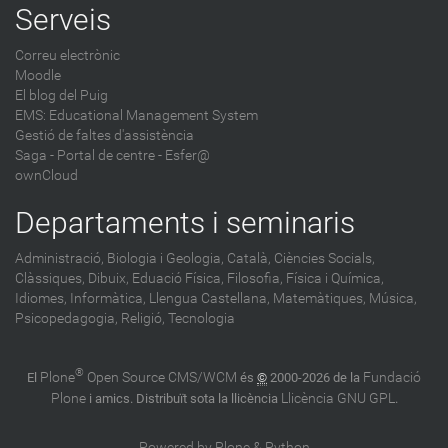
Serveis
Correu electrònic
Moodle
El blog del Puig
EMS: Educational Management System
Gestió de faltes d'assistència
Saga
-
Portal de centre - Esfer@
ownCloud
Departaments i seminaris
Administració,
Biologia i Geologia,
Català,
Ciències Socials,
Clàssiques,
Dibuix,
Eduació Física,
Filosofia,
Física i Química,
Idiomes,
Informàtica,
Llengua Castellana,
Matemàtiques,
Música,
Psicopedagogia,
Religió,
Tecnologia
®
Plone
Open Source CMS/WCM
Fundació
El
és
©
2000-2026 de la
Plone
Llicència GNU GPL
i amics. Distribuït sota la llicència
.
Powered by Plone & Python