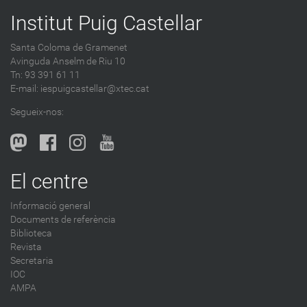
Institut Puig Castellar
Santa Coloma de Gramenet
Avinguda Anselm de Riu 10
Tn: 93 391 61 11
E-mail:
iespuigcastellar@xtec.cat
Segueix-nos:
El centre
Informació general
Documents de referència
Biblioteca
Revista
Secretaria
IOC
AMPA