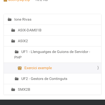
Ione Rivas
N
a
ASIX-DAM01B
v
e
ASIX2
g
a
UF1 - Llenguatges de Guions de Servidor -
c
PHP
i
ó
Exercici exemple
UF2 - Gestors de Continguts
SMX2B