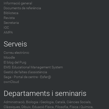
Informació general
Documents de referència
Biblioteca
Revista
Secretaria
IOC
AMPA
Serveis
Correu electrònic
Moodle
El blog del Puig
EMS: Educational Management System
Gestió de faltes d'assistència
Saga
-
Portal de centre - Esfer@
ownCloud
Departaments i seminaris
Administració,
Biologia i Geologia,
Català,
Ciències Socials,
Clàssiques,
Dibuix,
Eduació Física,
Filosofia,
Física i Química,