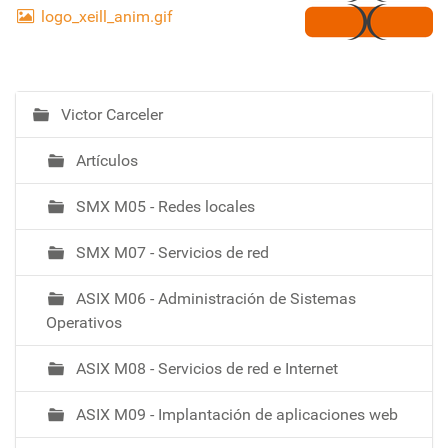
logo_xeill_anim.gif
Victor Carceler
N
a
Artículos
v
e
SMX M05 - Redes locales
g
a
SMX M07 - Servicios de red
c
i
ASIX M06 - Administración de Sistemas
ó
Operativos
ASIX M08 - Servicios de red e Internet
ASIX M09 - Implantación de aplicaciones web