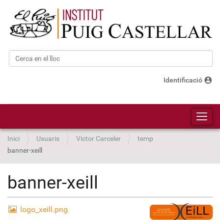
Cerca
Cerca avançada…
account_circle
Identificació
Toggl
Inici
Usuaris
Victor Carceler
temp
banner-xeill
banner-xeill
logo_xeill.png