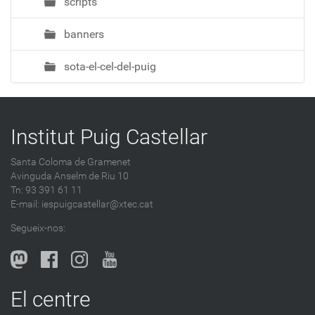
scripts
banners
sota-el-cel-del-puig
Institut Puig Castellar
Santa Coloma de Gramenet
Avinguda Anselm de Riu 10
Tn: 93 391 61 11
E-mail:
iespuigcastellar@xtec.cat
Segueix-nos:
El centre