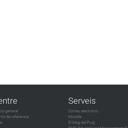
entre
Serveis
ió general
Correu electrònic
ts de referència
Moodle
ca
El blog del Puig