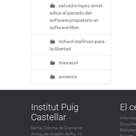
salvador-lopez-arnal-
adios-al-pasado-del-
software-propietario-al-
software-libre
richard-stallman-para-
la-libertad
tiras-ecol
annexos
Institut Puig
El c
Castellar
Informac
Documen
Santa Coloma de Gramenet
Bibliote
Avinguda Anselm de Riu 10