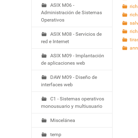
ó
ASIX M06 -
ric
Administración de Sistemas
rich
Operativos
sal
rich
ASIX M08 - Servicios de
tira
red e Internet
ann
ASIX M09 - Implantación
de aplicaciones web
DAW M09 - Diseño de
interfaces web
C1 - Sistemas operativos
monousuario y multiusuario
Miscelánea
temp