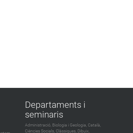
Departaments i
seminaris
Administració,
Biologia i Geologia,
Català,
Ciències Socials,
Clàssiques,
Dibuix,