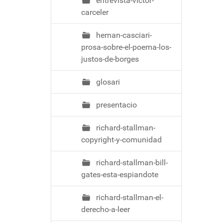
entrevista-victor-
carceler
hernan-casciari-
prosa-sobre-el-poema-los-
justos-de-borges
glosari
presentacio
richard-stallman-
copyright-y-comunidad
richard-stallman-bill-
gates-esta-espiandote
richard-stallman-el-
derecho-a-leer