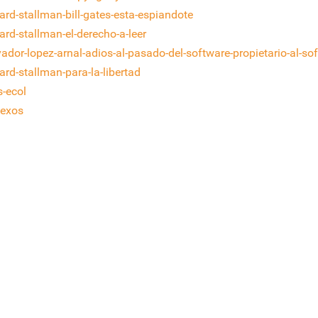
hard-stallman-bill-gates-esta-espiandote
ard-stallman-el-derecho-a-leer
vador-lopez-arnal-adios-al-pasado-del-software-propietario-al-sof
ard-stallman-para-la-libertad
s-ecol
exos