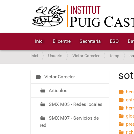
Inici
El centre
Secretaria
ESO
Bat
S
Inici
Usuaris
Victor Carceler
temp
so
o
u
sot
a
Victor Carceler
N
:
a
Artículos
v
ben
e
entr
SMX M05 - Redes locales
g
her
a
glos
SMX M07 - Servicios de
c
pre
red
i
ric