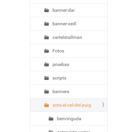
banner-dai
banner-xeill
cartelstallman
Fotos
pruebas
scripts
banners
sota-el-cel-del-puig
benvinguda