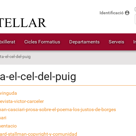
account_circle
Identificació
xillerat
Cicles Formatius
Departaments
Serveis
I
ta-el-cel-del-puig
a-el-cel-del-puig
vinguda
evista-victor-carceler
nan-casciari-prosa-sobre-el-poema-los-justos-de-borges
ari
sentacio
hard-stallman-copyright-y-comunidad