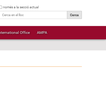
Cerca
només a la secció actual
Cerca avançada…
nternational Office
AMPA