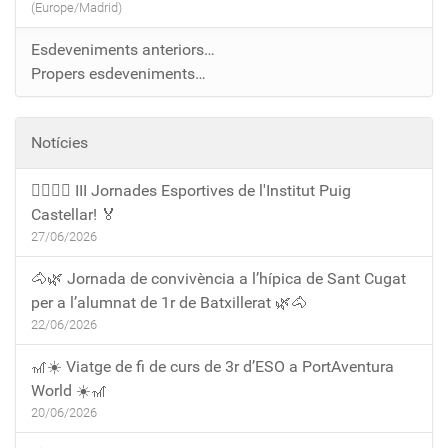
(Europe/Madrid)
Esdeveniments anteriors…
Propers esdeveniments…
Notícies
🏃‍♀️🏃‍♂️ III Jornades Esportives de l'Institut Puig
Castellar! 🏅
27/06/2026
🐴🌿 Jornada de convivència a l’hípica de Sant Cugat
per a l’alumnat de 1r de Batxillerat 🌿🐴
22/06/2026
🎢☀️ Viatge de fi de curs de 3r d’ESO a PortAventura
World ☀️🎢
20/06/2026