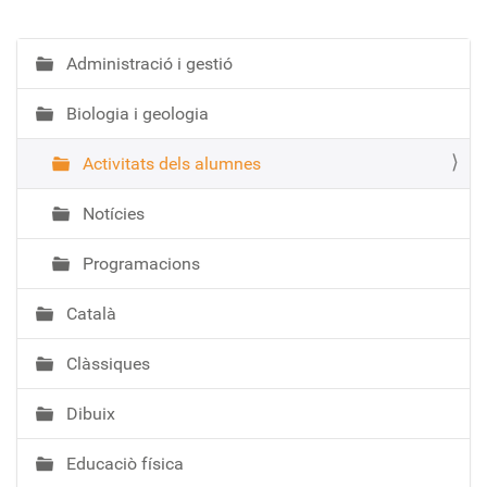
Administració i gestió
N
a
Biologia i geologia
v
e
Activitats dels alumnes
g
a
Notícies
c
i
Programacions
ó
Català
Clàssiques
Dibuix
Educaciò física