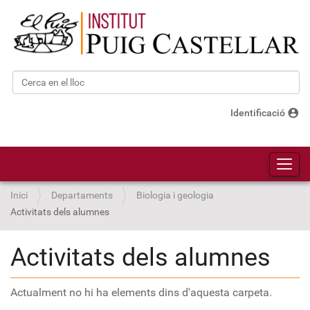
Cerca
Cerca avançada…
account_circle
Identificació
Toggl
Inici
Departaments
Biologia i geologia
Activitats dels alumnes
Activitats dels alumnes
Actualment no hi ha elements dins d'aquesta carpeta.