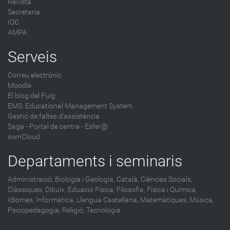
Revista
Secretaria
IOC
AMPA
Serveis
Correu electrònic
Moodle
El blog del Puig
EMS: Educational Management System
Gestió de faltes d'assistència
Saga
-
Portal de centre - Esfer@
ownCloud
Departaments i seminaris
Administració,
Biologia i Geologia,
Català,
Ciències Socials,
Clàssiques,
Dibuix,
Eduació Física,
Filosofia,
Física i Química,
Idiomes,
Informàtica,
Llengua Castellana,
Matemàtiques,
Música,
Psicopedagogia,
Religió,
Tecnologia