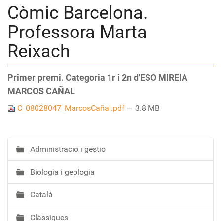
Còmic Barcelona.
Professora Marta
Reixach
Primer premi. Categoria 1r i 2n d'ESO MIREIA
MARCOS CAÑAL
C_08028047_MarcosCañal.pdf
— 3.8 MB
Administració i gestió
N
a
Biologia i geologia
v
e
Català
g
a
Clàssiques
c