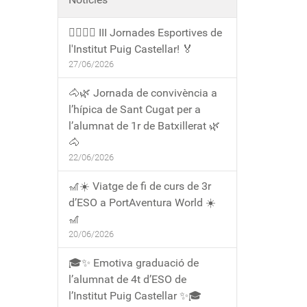
🏃‍♀️🏃‍♂️ III Jornades Esportives de
l'Institut Puig Castellar! 🏅
27/06/2026
🐴🌿 Jornada de convivència a
l’hípica de Sant Cugat per a
l’alumnat de 1r de Batxillerat 🌿
🐴
22/06/2026
🎢☀️ Viatge de fi de curs de 3r
d’ESO a PortAventura World ☀️
🎢
20/06/2026
🎓✨ Emotiva graduació de
l’alumnat de 4t d’ESO de
l’Institut Puig Castellar ✨🎓