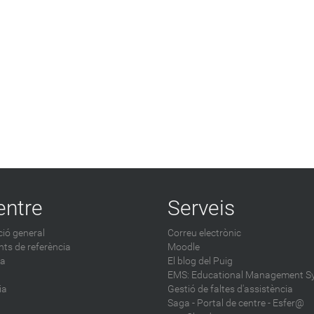
entre
Serveis
ió general
Correu electrònic
ts de referència
Moodle
ca
El blog del Puig
EMS: Educational Management S
ia
Gestió de faltes d'assistència
Saga
-
Portal de centre - Esfer@