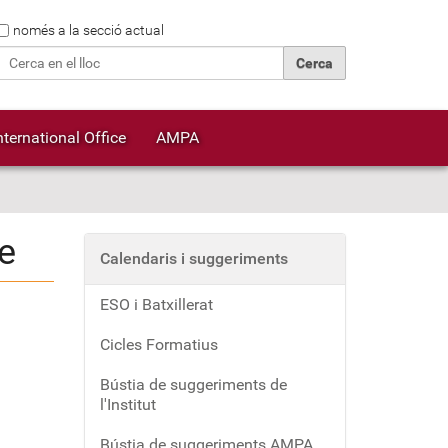
Cerca
només a la secció actual
Cerca avançada…
nternational Office
AMPA
re
Calendaris i suggeriments
ESO i Batxillerat
Cicles Formatius
Bústia de suggeriments de
l'Institut
Bústia de suggeriments AMPA