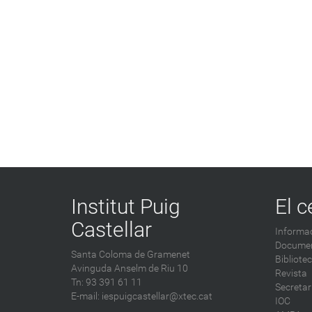
Institut Puig
El c
Castellar
Informac
Documen
Santa Coloma de Gramenet
Bibliote
Avinguda Anselm de Riu 10
Revista
Tn: 93 391 61 11
Secretar
E-mail:
iespuigcastellar@xtec.cat
IOC