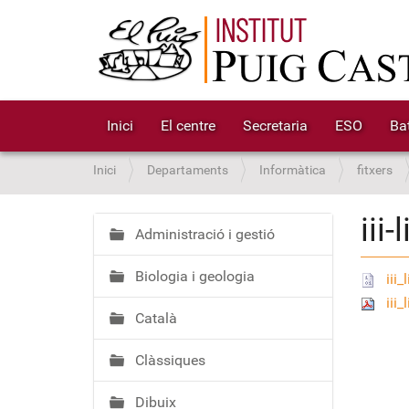
Inici
El centre
Secretaria
ESO
Bat
S
Inici
Departaments
Informàtica
fitxers
o
u
iii
a
Administració i gestió
N
:
a
Biologia i geologia
v
iii
e
iii
Català
g
a
Clàssiques
c
i
Dibuix