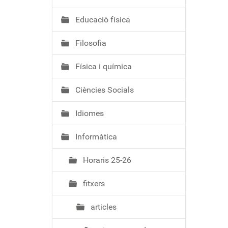
ó
Educaciò física
Filosofia
Física i química
Ciències Socials
Idiomes
Informàtica
Horaris 25-26
fitxers
articles