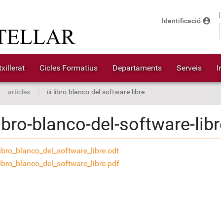
account_circle
Identificació
xillerat
Cicles Formatius
Departaments
Serveis
I
articles
iii-libro-blanco-del-software-libre
-libro-blanco-del-software-lib
_libro_blanco_del_software_libre.odt
_libro_blanco_del_software_libre.pdf