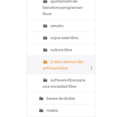
ajuntament-de-
barcelona-programari-
lliure
cenatic
copia-este-libro
cultura-libre
iii-libro-blanco-del-
software-libre
software-libre-para-
una-sociedad-libre
bases-de-dades
media