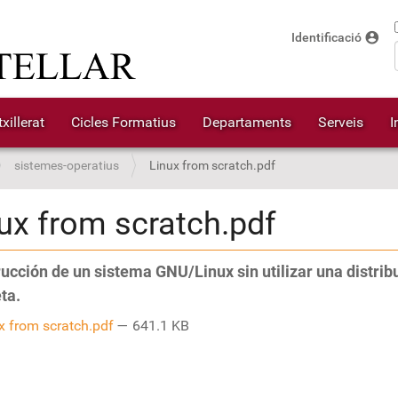
account_circle
Identificació
xillerat
Cicles Formatius
Departaments
Serveis
I
sistemes-operatius
Linux from scratch.pdf
ux from scratch.pdf
ucción de un sistema GNU/Linux sin utilizar una distrib
ta.
x from scratch.pdf
— 641.1 KB