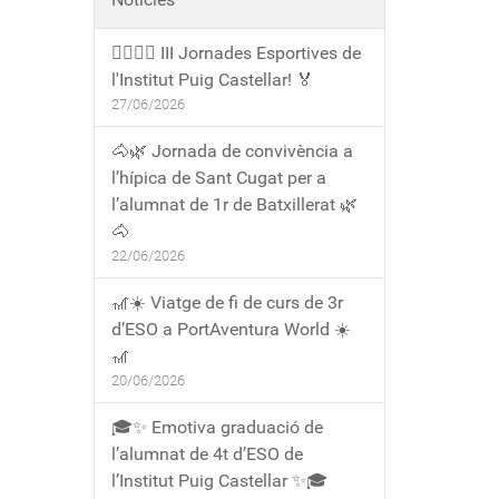
🏃‍♀️🏃‍♂️ III Jornades Esportives de
l'Institut Puig Castellar! 🏅
27/06/2026
🐴🌿 Jornada de convivència a
l’hípica de Sant Cugat per a
l’alumnat de 1r de Batxillerat 🌿
🐴
22/06/2026
🎢☀️ Viatge de fi de curs de 3r
d’ESO a PortAventura World ☀️
🎢
20/06/2026
🎓✨ Emotiva graduació de
l’alumnat de 4t d’ESO de
l’Institut Puig Castellar ✨🎓