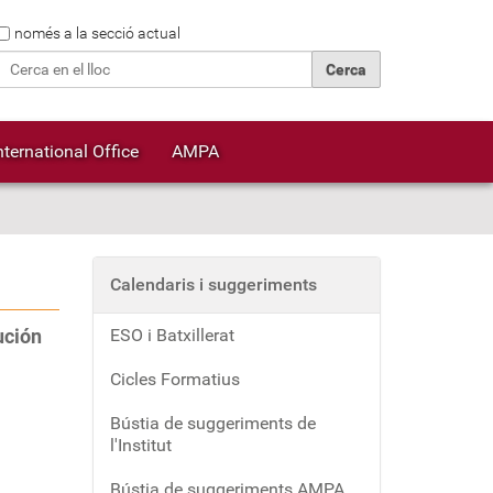
Cerca
només a la secció actual
Cerca avançada…
nternational Office
AMPA
Calendaris i suggeriments
ución
ESO i Batxillerat
Cicles Formatius
Bústia de suggeriments de
l'Institut
Bústia de suggeriments AMPA