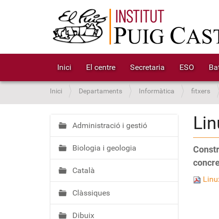
Inici
El centre
Secretaria
ESO
Bat
S
Inici
Departaments
Informàtica
fitxers
o
u
Lin
a
Administració i gestió
N
:
a
Biologia i geologia
Constr
v
e
concre
Català
g
Linu
a
Clàssiques
c
i
Dibuix