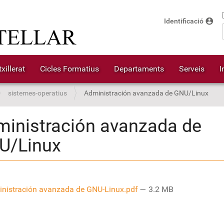
account_circle
Identificació
xillerat
Cicles Formatius
Departaments
Serveis
I
sistemes-operatius
Administración avanzada de GNU/Linux
inistración avanzada de
U/Linux
nistración avanzada de GNU-Linux.pdf
— 3.2 MB