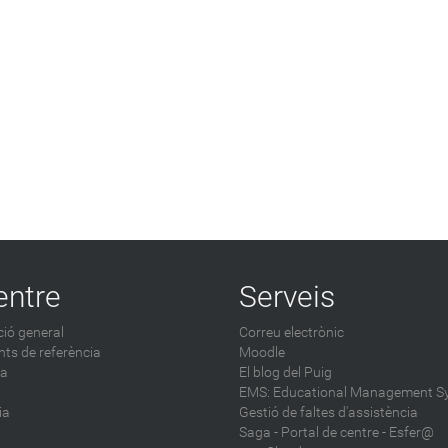
entre
Serveis
ió general
Correu electrònic
ts de referència
Moodle
ca
El blog del Puig
EMS: Educational Management S
ia
Gestió de faltes d'assistència
Saga
-
Portal de centre - Esfer@