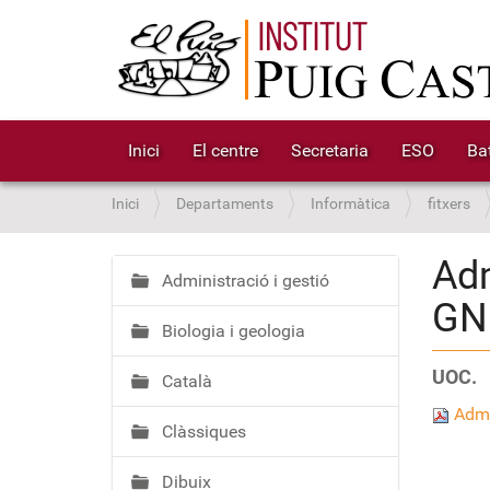
Inici
El centre
Secretaria
ESO
Bat
S
Inici
Departaments
Informàtica
fitxers
o
u
Adm
a
Administració i gestió
N
GN
:
a
Biologia i geologia
v
e
UOC.
Català
g
a
Admi
Clàssiques
c
i
Dibuix