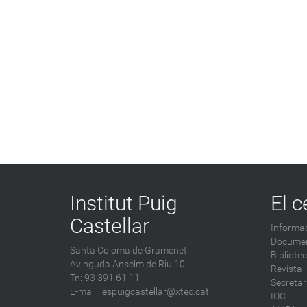
Institut Puig
El c
Castellar
Informac
Documen
Santa Coloma de Gramenet
Bibliote
Avinguda Anselm de Riu 10
Revista
Tn: 93 391 61 11
Secretar
E-mail:
iespuigcastellar@xtec.cat
IOC