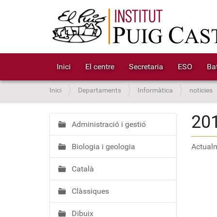
Inici
El centre
Secretaria
ESO
Bat
S
Inici
Departaments
Informàtica
noticies
o
u
20
a
Administració i gestió
N
:
a
Biologia i geologia
Actualm
v
e
Català
g
a
Clàssiques
c
i
Dibuix