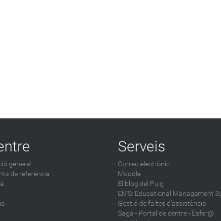
entre
Serveis
ió general
Correu electrònic
ts de referència
Moodle
ca
El blog del Puig
EMS: Educational Management S
ia
Gestió de faltes d'assistència
Saga
-
Portal de centre - Esfer@