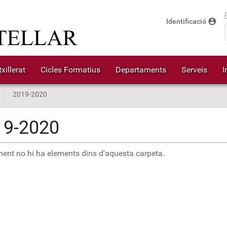
account_circle
Identificació
xillerat
Cicles Formatius
Departaments
Serveis
I
2019-2020
19-2020
ent no hi ha elements dins d'aquesta carpeta.