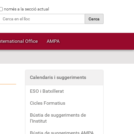
Cerca
només a la secció actual
Cerca avançada…
nternational Office
AMPA
Calendaris i suggeriments
ESO i Batxillerat
Cicles Formatius
Bústia de suggeriments de
l'Institut
Bústia de suggeriments AMPA