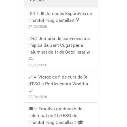
🏃‍♀️🏃‍♂️ III Jornades Esportives de
l'Institut Puig Castellar! 🏅
27/06/2026
🐴🌿 Jornada de convivència a
l’hípica de Sant Cugat per a
l’alumnat de 1r de Batxillerat 🌿
🐴
22/06/2026
🎢☀️ Viatge de fi de curs de 3r
d’ESO a PortAventura World ☀️
🎢
20/06/2026
🎓✨ Emotiva graduació de
l’alumnat de 4t d’ESO de
l’Institut Puig Castellar ✨🎓