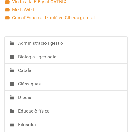
Visita a la FIB y al CATNIX
MediaWiki
Curs d'Especialització en Ciberseguretat
Administració i gestió
N
a
Biologia i geologia
v
e
Català
g
a
Clàssiques
c
i
Dibuix
ó
Educaciò física
Filosofia