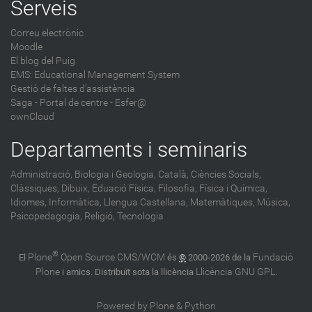
Serveis
Correu electrònic
Moodle
El blog del Puig
EMS: Educational Management System
Gestió de faltes d'assistència
Saga
-
Portal de centre - Esfer@
ownCloud
Departaments i seminaris
Administració,
Biologia i Geologia,
Català,
Ciències Socials,
Clàssiques,
Dibuix,
Eduació Física,
Filosofia,
Física i Química,
Idiomes,
Informàtica,
Llengua Castellana,
Matemàtiques,
Música,
Psicopedagogia,
Religió,
Tecnologia
®
Plone
Open Source CMS/WCM
Fundació
El
és
©
2000-2026 de la
Plone
Llicència GNU GPL
i amics. Distribuït sota la llicència
.
Powered by Plone & Python