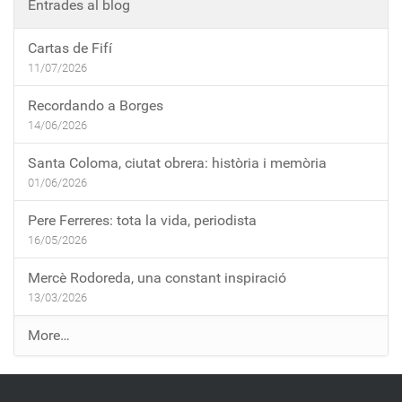
Entrades al blog
Cartas de Fifí
11/07/2026
Recordando a Borges
14/06/2026
Santa Coloma, ciutat obrera: història i memòria
01/06/2026
Pere Ferreres: tota la vida, periodista
16/05/2026
Mercè Rodoreda, una constant inspiració
13/03/2026
E
More…
n
t
r