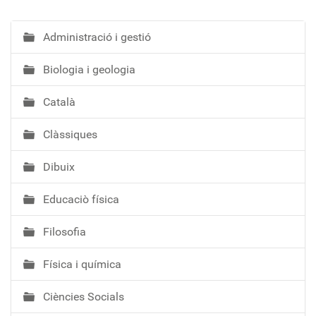
Administració i gestió
N
a
Biologia i geologia
v
e
Català
g
a
Clàssiques
c
i
Dibuix
ó
Educaciò física
Filosofia
Física i química
Ciències Socials