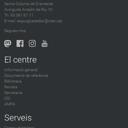
Santa Coloma de Gramenet
e
Avinguda Anselm de Riu 10
s
Tn: 93 391 61 11
a
E-mail:
iespuigcastellar@xtec.cat
l
Segueix-nos:
b
l
o
g
El centre
-
Informació general
Documents de referència
Biblioteca
Revista
Secretaria
IOC
AMPA
Serveis
Correu electrònic