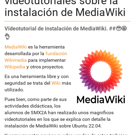
videotutoriales sobre la
instalación de MediaWiki
Videotutorial de instalación de MediaWiki. ##🥹🤩
👌
MediaWiki
es la herramienta
desarrollada por la
fundación
Wikimedia
para implementar
Wikipedia
y otros proyectos.
Es una herramienta libre y con
seguridad se trata del
Wiki
más
utilizado.
Pues bien, como parte de sus
actividades didácticas, los
alumnos de SMX2A han realizado unos magníficos
videotutoriales en los que se explica con detalle la
instalación de MediaWiki sobre Ubuntu 22.04.