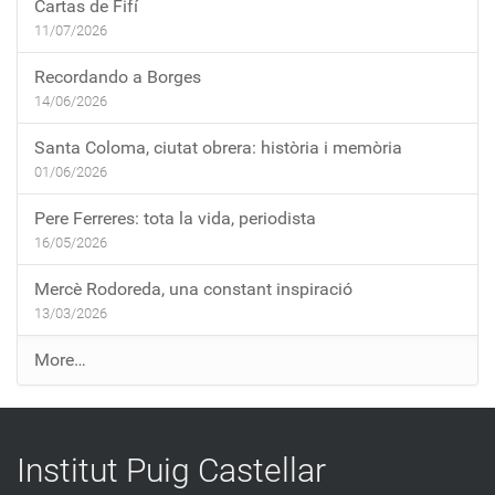
Cartas de Fifí
11/07/2026
Recordando a Borges
14/06/2026
Santa Coloma, ciutat obrera: història i memòria
01/06/2026
Pere Ferreres: tota la vida, periodista
16/05/2026
Mercè Rodoreda, una constant inspiració
13/03/2026
E
More…
n
t
r
Institut Puig Castellar
a
d