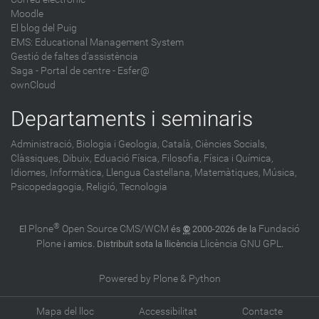
Moodle
El blog del Puig
EMS: Educational Management System
Gestió de faltes d'assistència
Saga
-
Portal de centre - Esfer@
ownCloud
Departaments i seminaris
Administració,
Biologia i Geologia,
Català,
Ciències Socials,
Clàssiques,
Dibuix,
Eduació Física,
Filosofia,
Física i Química,
Idiomes,
Informàtica,
Llengua Castellana,
Matemàtiques,
Música,
Psicopedagogia,
Religió,
Tecnologia
®
Plone
Open Source CMS/WCM
Fundació
El
és
©
2000-2026 de la
Plone
Llicència GNU GPL
i amics. Distribuït sota la llicència
.
Powered by Plone & Python
Mapa del lloc
Accessibilitat
Contacte