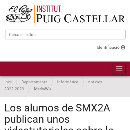
Cerca
Cerca avançada…
account_circle
Identificació
Toggl
Inici
Departaments
Informàtica
noticies
2022-2023
MediaWiki
Los alumos de SMX2A
publican unos