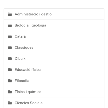
Administració i gestió
N
a
Biologia i geologia
v
e
Català
g
a
Clàssiques
c
i
Dibuix
ó
Educaciò física
Filosofia
Física i química
Ciències Socials