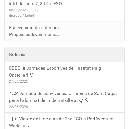
Inici del curs 2, 3 i 4 d'ESO
08/09/2026
11:00
(Europe/Madrid)
Esdeveniments anteriors…
Propers esdeveniments…
Notícies
🏃‍♀️🏃‍♂️ III Jornades Esportives de l'Institut Puig
Castellar! 🏅
27/06/2026
🐴🌿 Jornada de convivència a l’hípica de Sant Cugat
per a l’alumnat de 1r de Batxillerat 🌿🐴
22/06/2026
🎢☀️ Viatge de fi de curs de 3r d’ESO a PortAventura
World ☀️🎢