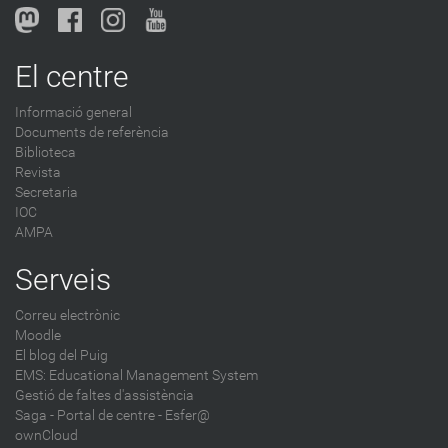
l
o
g
El centre
-
Informació general
Documents de referència
Biblioteca
Revista
Secretaria
IOC
AMPA
Serveis
Correu electrònic
Moodle
El blog del Puig
EMS: Educational Management System
Gestió de faltes d'assistència
Saga
-
Portal de centre - Esfer@
ownCloud