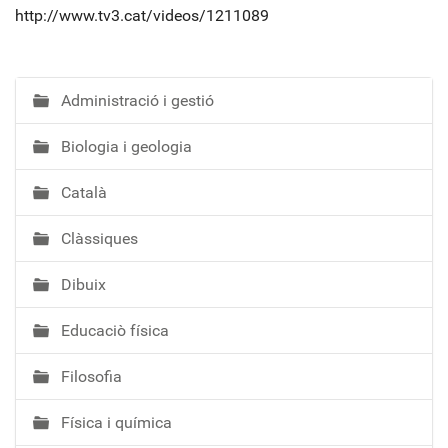
http://www.tv3.cat/videos/1211089
Administració i gestió
N
a
Biologia i geologia
v
e
Català
g
a
Clàssiques
c
i
Dibuix
ó
Educaciò física
Filosofia
Física i química