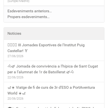
(Europe/Madrid)
Esdeveniments anteriors…
Propers esdeveniments…
Notícies
🏃‍♀️🏃‍♂️ III Jornades Esportives de l'Institut Puig
Castellar! 🏅
27/06/2026
🐴🌿 Jornada de convivència a l’hípica de Sant Cugat
per a l’alumnat de 1r de Batxillerat 🌿🐴
22/06/2026
🎢☀️ Viatge de fi de curs de 3r d’ESO a PortAventura
World ☀️🎢
20/06/2026