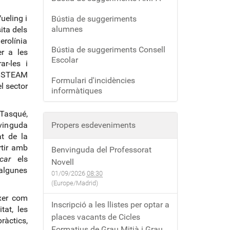
ueling i
Bústia de suggeriments
alumnes
ita dels
erolínia
Bústia de suggeriments Consell
er a les
Escolar
ar-les i
it STEAM
Formulari d'incidències
l sector
informàtiques
Tasqué,
nvinguda
Propers esdeveniments
at de la
rtir amb
Benvinguda del Professorat
icar
els
Novell
 algunes
01/09/2026
08:30
(Europe/Madrid)
ixer com
Inscripció a les llistes per optar a
tat, les
places vacants de Cicles
pràctics,
Formatius de Grau Mitjà i Grau