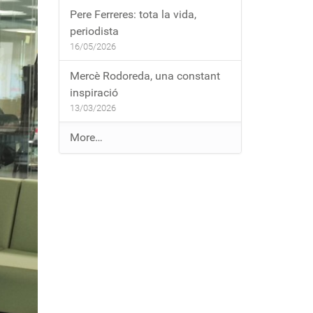
Pere Ferreres: tota la vida,
periodista
16/05/2026
Mercè Rodoreda, una constant
inspiració
13/03/2026
E
More…
n
t
r
a
d
e
s
a
l
b