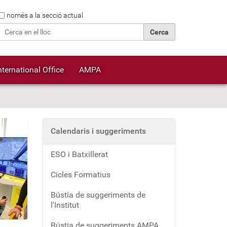
Cerca
només a la secció actual
Cerca avançada…
nternational Office
AMPA
Calendaris i suggeriments
ESO i Batxillerat
Cicles Formatius
Bústia de suggeriments de
l'Institut
Bústia de suggeriments AMPA