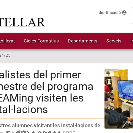
account_circle
Identificació
xillerat
Cicles Formatius
Departaments
Serveis
I
24/25
alistes del primer
mestre del programa
AMing visiten les
tal·lacions
stres alumnes visitant les instal·lacions de