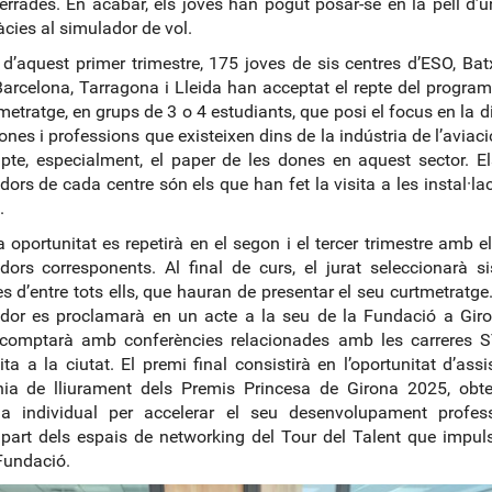
xerrades. En acabar, els joves han pogut posar-se en la pell d’
ràcies al simulador de vol.
g d’aquest primer trimestre, 175 joves de sis centres d’ESO, Batxi
arcelona, Tarragona i Lleida han acceptat el repte del program
metratge, en grups de 3 o 4 estudiants, que posi el focus en la di
ones i professions que existeixen dins de la indústria de l’aviació
te, especialment, el paper de les dones en aquest sector. E
ors de cada centre són els que han fet la visita a les instal·la
.
 oportunitat es repetirà en el segon i el tercer trimestre amb e
ors corresponents. Al final de curs, el jurat seleccionarà s
tes d’entre tots ells, que hauran de presentar el seu curtmetratge.
dor es proclamarà en un acte a la seu de la Fundació a Giro
comptarà amb conferències relacionades amb les carreres 
ita a la ciutat. El premi final consistirà en l’oportunitat d’assis
nia de lliurament dels Premis Princesa de Girona 2025, obte
ia individual per accelerar el seu desenvolupament profess
part dels espais de networking del Tour del Talent que impu
Fundació.