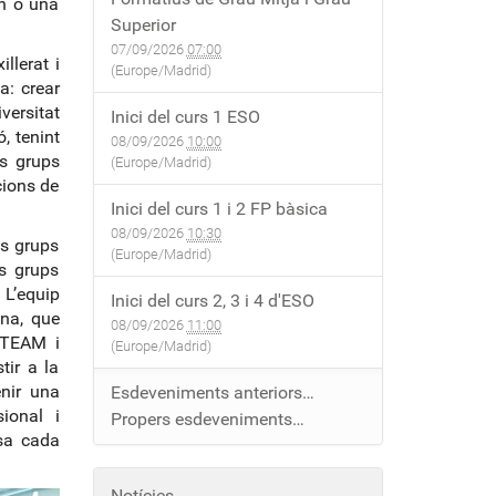
un o una
Superior
07/09/2026
07:00
llerat i
(Europe/Madrid)
a: crear
versitat
Inici del curs 1 ESO
, tenint
08/09/2026
10:00
ls grups
(Europe/Madrid)
cions de
Inici del curs 1 i 2 FP bàsica
08/09/2026
10:30
ls grups
(Europe/Madrid)
is grups
 L’equip
Inici del curs 2, 3 i 4 d'ESO
na, que
08/09/2026
11:00
STEAM i
(Europe/Madrid)
tir a la
nir una
Esdeveniments anteriors…
ional i
Propers esdeveniments…
lsa cada
Notícies