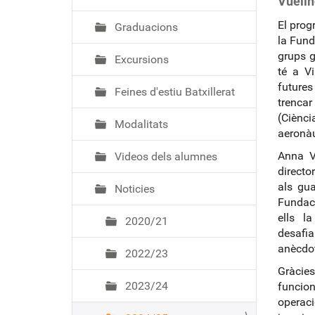
Vueling .
ó
El prog
Graduacions
la Fund
grups g
Excursions
té a Vi
futures
Feines d'estiu Batxillerat
trencar
(Ciènci
Modalitats
aeronàu
Anna V
Videos dels alumnes
directo
als gua
Noticies
Fundaci
ells l
2020/21
desafia
anècdot
2022/23
Gràcies
2023/24
funcion
operacio