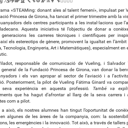
🌎​✈️​🌈​🏆​🪛​🔧​⚙️​🔭​⚗️​👩‍🔧​👩‍✈️​👨‍✈️​
rama «STEAMing: donant ales al talent femení», impulsat per V
ació Princesa de Girona, ha tancat el primer trimestre amb la vis
uanyadors dels centres participants a les instal·lacions que l’a
ladecans. Aquesta iniciativa té l’objectiu de donar a conèix
 generacions les carreres tècniques i científiques per inspir
 així els estereotips de gènere, promovent la igualtat en l’àmb
a, Tecnologia, Enginyeria, Art i Matemàtiques), especialment en e
tic.
iladot, responsable de comunicació de Vueling, i Salvador 
r general de la Fundació Princesa de Girona, van donar la be
nyadors i els van apropar al sector de l’aviació i a l’activit
ó. Posteriorment, la pilot de Vueling Fátima Ginard va compa
a seva experiència en aquesta professió
. També va expl
ments que ha hagut d’afrontar al llarg de la seva carrera i
es com a pilot.
 a això, els nostres alumnes han tingut l’oportunitat de conè
en algunes de les àrees de la companyia, com: la sostenibili
ns, les emergències i la innovació. Tot això, a través de tallers 