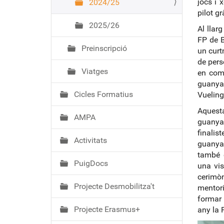
jocs i 
2024/25
pilot g
2025/26
Al llar
FP de B
Preinscripció
un curt
de pers
Viatges
en comp
guanyad
Cicles Formatius
Vueling
Aquesta
AMPA
guanyad
finalis
Activitats
guanya
també 
PuigDocs
una vis
cerimò
Projecte Desmobilitza't
mentor
formar 
Projecte Erasmus+
any la 