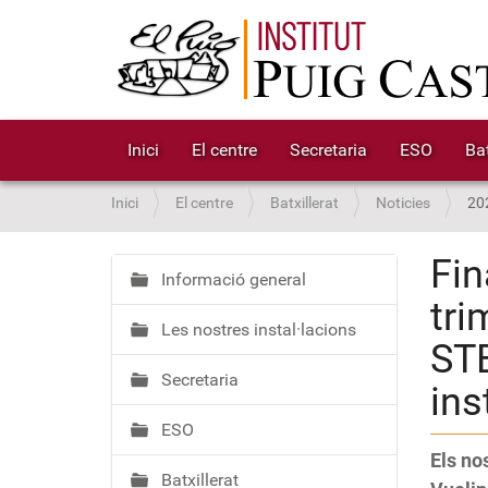
Inici
El centre
Secretaria
ESO
Bat
S
Inici
El centre
Batxillerat
Noticies
20
o
u
Fin
a
Informació general
N
tri
:
a
Les nostres instal·lacions
v
STE
e
Secretaria
g
ins
a
ESO
c
Els no
i
Batxillerat