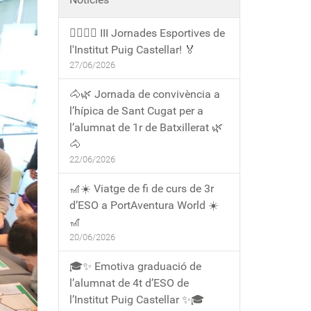
🏃‍♀️🏃‍♂️ III Jornades Esportives de
l'Institut Puig Castellar! 🏅
27/06/2026
🐴🌿 Jornada de convivència a
l’hípica de Sant Cugat per a
l’alumnat de 1r de Batxillerat 🌿
🐴
22/06/2026
🎢☀️ Viatge de fi de curs de 3r
d’ESO a PortAventura World ☀️
🎢
20/06/2026
🎓✨ Emotiva graduació de
l’alumnat de 4t d’ESO de
l’Institut Puig Castellar ✨🎓