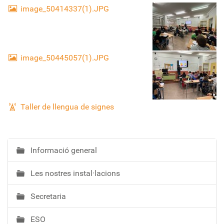
image_50414337(1).JPG
image_50445057(1).JPG
Taller de llengua de signes
Informació general
N
a
Les nostres instal·lacions
v
e
Secretaria
g
a
ESO
c