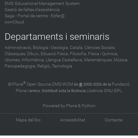
EMS: Educational Management System
Gestió de faltes d'assistència
Saga
-
Portal de centre - Esfer@
ownCloud
Departaments i seminaris
Administració,
Biologia i Geologia,
Català,
Ciències Socials,
Clàssiques,
Dibuix,
Eduació Física,
Filosofia,
Física i Química,
Idiomes,
Informàtica,
Llengua Castellana,
Matemàtiques,
Música,
Psicopedagogia,
Religió,
Tecnologia
®
Plone
Open Source CMS/WCM
Fundació
El
és
©
2000-2026 de la
Plone
Llicència GNU GPL
i amics. Distribuït sota la llicència
.
Powered by Plone & Python
Mapa del lloc
Accessibilitat
Contacte