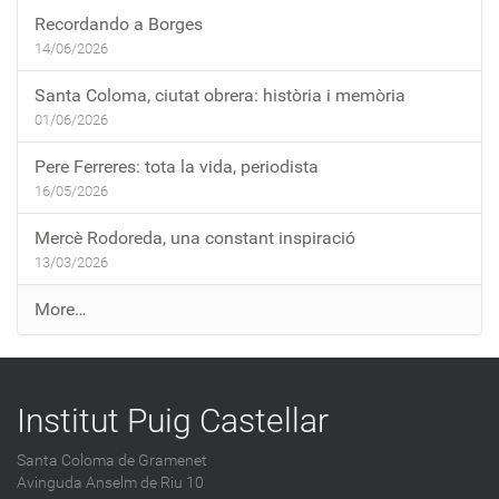
Recordando a Borges
14/06/2026
Santa Coloma, ciutat obrera: història i memòria
01/06/2026
Pere Ferreres: tota la vida, periodista
16/05/2026
Mercè Rodoreda, una constant inspiració
13/03/2026
E
More…
n
t
r
Institut Puig Castellar
a
d
Santa Coloma de Gramenet
e
Avinguda Anselm de Riu 10
s