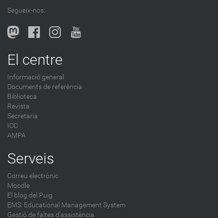
l
Segueix-nos:
b
l
o
g
El centre
-
Informació general
Documents de referència
Biblioteca
Revista
Secretaria
IOC
AMPA
Serveis
Correu electrònic
Moodle
El blog del Puig
EMS: Educational Management System
Gestió de faltes d'assistència