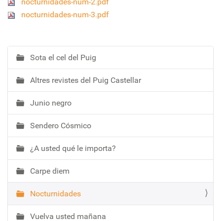
nocturnidades-num-2.pdf
nocturnidades-num-3.pdf
Sota el cel del Puig
N
a
Altres revistes del Puig Castellar
v
e
Junio negro
g
a
Sendero Cósmico
c
i
¿A usted qué le importa?
ó
Carpe diem
Nocturnidades
Vuelva usted mañana