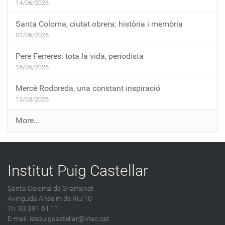
14/06/2026
Santa Coloma, ciutat obrera: història i memòria
01/06/2026
Pere Ferreres: tota la vida, periodista
16/05/2026
Mercè Rodoreda, una constant inspiració
13/03/2026
E
More…
n
t
r
Institut Puig Castellar
a
d
Santa Coloma de Gramenet
e
Avinguda Anselm de Riu 10
s
Tn: 93 391 61 11
a
E-mail:
iespuigcastellar@xtec.cat