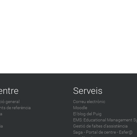
entre
Serveis
ió general
Correu electrònic
ts de referència
Moodle
ca
El blog del Puig
EMS: Educational Management S
ia
Gestió de faltes d'assistència
Saga
-
Portal de centre - Esfer@