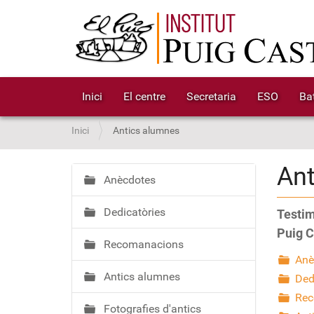
Inici
El centre
Secretaria
ESO
Bat
S
Inici
Antics alumnes
o
u
An
a
Anècdotes
N
:
a
Dedicatòries
Testimo
v
e
Puig C
Recomanacions
g
Anè
a
Antics alumnes
Ded
c
Rec
i
Fotografies d'antics