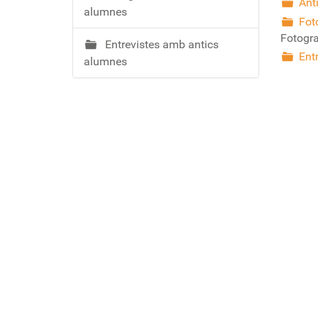
ó
Ant
alumnes
Fot
Fotogra
Entrevistes amb antics
Ent
alumnes