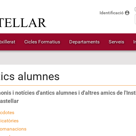
account_circle
Identificació
xillerat
Cicles Formatius
Departaments
Serveis
I
tics alumnes
nis i notícies d'antics alumnes i d'altres amics de l'Inst
astellar
cdotes
icatòries
omanacions