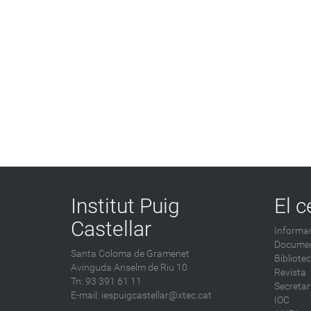
Institut Puig
El c
Castellar
Informac
Documen
Santa Coloma de Gramenet
Bibliote
Avinguda Anselm de Riu 10
Revista
Tn: 93 391 61 11
Secretar
E-mail:
iespuigcastellar@xtec.cat
IOC