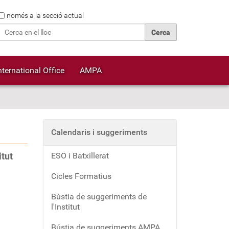
Cerca
només a la secció actual
Cerca avançada…
nternational Office
AMPA
Calendaris i suggeriments
itut
ESO i Batxillerat
Cicles Formatius
Bústia de suggeriments de
l'Institut
Bústia de suggeriments AMPA