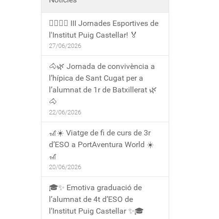
🏃‍♀️🏃‍♂️ III Jornades Esportives de
l'Institut Puig Castellar! 🏅
27/06/2026
🐴🌿 Jornada de convivència a
l’hípica de Sant Cugat per a
l’alumnat de 1r de Batxillerat 🌿
🐴
22/06/2026
🎢☀️ Viatge de fi de curs de 3r
d’ESO a PortAventura World ☀️
🎢
20/06/2026
🎓✨ Emotiva graduació de
l’alumnat de 4t d’ESO de
l’Institut Puig Castellar ✨🎓