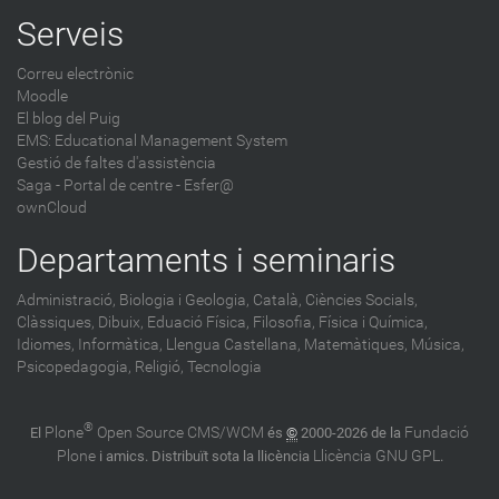
Serveis
Correu electrònic
Moodle
El blog del Puig
EMS: Educational Management System
Gestió de faltes d'assistència
Saga
-
Portal de centre - Esfer@
ownCloud
Departaments i seminaris
Administració,
Biologia i Geologia,
Català,
Ciències Socials,
Clàssiques,
Dibuix,
Eduació Física,
Filosofia,
Física i Química,
Idiomes,
Informàtica,
Llengua Castellana,
Matemàtiques,
Música,
Psicopedagogia,
Religió,
Tecnologia
®
Plone
Open Source CMS/WCM
Fundació
El
és
©
2000-2026 de la
Plone
Llicència GNU GPL
i amics. Distribuït sota la llicència
.