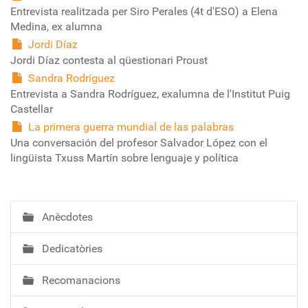
Entrevista realitzada per Siro Perales (4t d'ESO) a Elena
Medina, ex alumna
Jordi Díaz
Jordi Díaz contesta al qüestionari Proust
Sandra Rodríguez
Entrevista a Sandra Rodríguez, exalumna de l'Institut Puig
Castellar
La primera guerra mundial de las palabras
Una conversación del profesor Salvador López con el
lingüista Txuss Martín sobre lenguaje y política
Anècdotes
N
a
Dedicatòries
v
e
Recomanacions
g
a