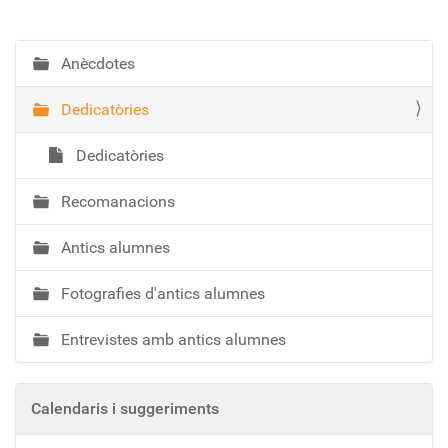
Anècdotes
N
a
Dedicatòries
v
e
Dedicatòries
g
a
Recomanacions
c
i
Antics alumnes
ó
Fotografies d'antics alumnes
Entrevistes amb antics alumnes
Calendaris i suggeriments