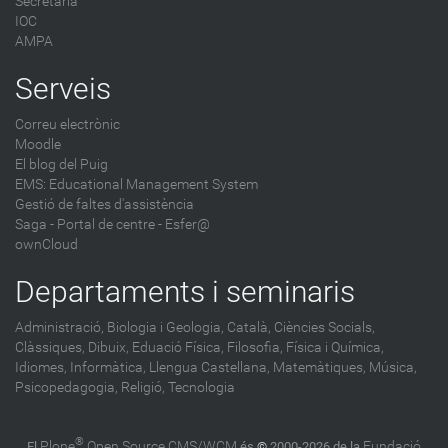
Secretaria
IOC
AMPA
Serveis
Correu electrònic
Moodle
El blog del Puig
EMS: Educational Management System
Gestió de faltes d'assistència
Saga
-
Portal de centre - Esfer@
ownCloud
Departaments i seminaris
Administració,
Biologia i Geologia,
Català,
Ciències Socials,
Clàssiques,
Dibuix,
Eduació Física,
Filosofia,
Física i Química,
Idiomes,
Informàtica,
Llengua Castellana,
Matemàtiques,
Música,
Psicopedagogia,
Religió,
Tecnologia
®
Plone
Open Source CMS/WCM
Fundació
El
és
©
2000-2026 de la