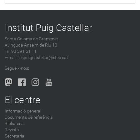
Institut Puig Castellar
Santa Coloma de Gramenet
Avinguda Anselm de Riu 10
Tn: 93 391 61 11
E-mail:
iespuigcastellar@xtec.cat
Segueix-nos:
El centre
Informació general
Documents de referència
Biblioteca
Revista
Secretaria