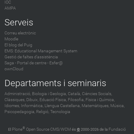
IOC
AMPA
Serveis
Correu electrònic
Moodle
El blog del Puig
EMS: Educational Management System
Gestió de faltes d'assistència
Saga
-
Portal de centre - Esfer@
ownCloud
Departaments i seminaris
Administració,
Biologia i Geologia,
Català,
Ciències Socials,
Clàssiques,
Dibuix,
Eduació Física,
Filosofia,
Física i Química,
Idiomes,
Informàtica,
Llengua Castellana,
Matemàtiques,
Música,
Psicopedagogia,
Religió,
Tecnologia
®
Plone
Open Source CMS/WCM
Fundació
El
és
©
2000-2026 de la