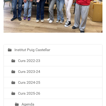
Institut Puig Castellar
N
a
Curs 2022-23
v
e
Curs 2023-24
g
a
Curs 2024-25
c
i
Curs 2025-26
ó
Agenda