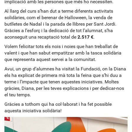
implicació amb les persones que més ho necessiten.
Al llarg del curs s’han dut a terme diferents activitats
solidàries, com el berenar de Halloween, la venda de
butlletes de Nadal i la parada de llibres per Sant Jordi.
Gràcies a l’esforç i la dedicació de tot l’alumnat, s’ha
aconseguit una recaptació total de
2.517 €
.
Volem felicitar tots els nois i noies que han treballat de
valent i que han sabut empatitzar amb la tasca solidària
que representa aquest servei a la comunitat.
Avui, un grup d’alumnes ha visitat la Fundació, on la Diana
els ha explicat de primera mà tota la feina que s’hi duu a
terme i l’impacte que tenen aquestes iniciatives. Moltes
gràcies, Diana, per les teves explicacions i per dedicar-nos
el teu temps.
Gràcies a tothom qui ha col·laborat i ha fet possible
aquesta iniciativa solidària!