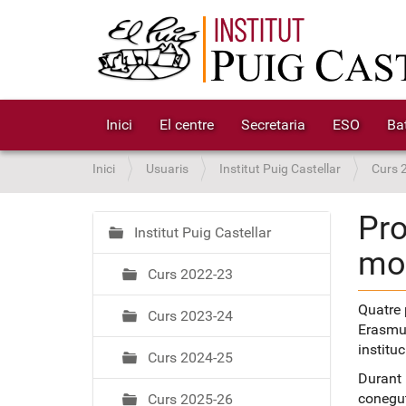
Inici
El centre
Secretaria
ESO
Bat
S
Inici
Usuaris
Institut Puig Castellar
Curs 
o
u
Pro
a
Institut Puig Castellar
N
mob
:
a
Curs 2022-23
v
e
Quatre 
Curs 2023-24
g
Erasmus
a
institu
Curs 2024-25
c
Durant 
i
conegut
Curs 2025-26