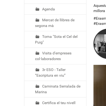
ó
Aquesta
Agenda
millora
#Erasm
Mercat de llibres de
#Erasm
segona mà
Torna "Sota el Cel del
Puig"
Visita d'empreses
col·laboradores
3r ESO - Taller
“Escriptura en viu”
Caminata Serralada de
Marina
Certifica el teu nivell