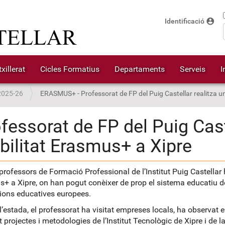
account_circle
Identificació
xillerat
Cicles Formatius
Departaments
Serveis
I
2025-26
ERASMUS+ - Professorat de FP del Puig Castellar realitza un
fessorat de FP del Puig Cast
ilitat Erasmus+ a Xipre
professors de Formació Professional de l’Institut Puig Castellar
+ a Xipre, on han pogut conèixer de prop el sistema educatiu de
cions educatives europees.
l’estada, el professorat ha visitat empreses locals, ha observat 
 projectes i metodologies de l’Institut Tecnològic de Xipre i de la