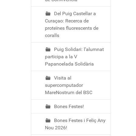
Del Puig Castellar a
Curaçao: Recerca de
proteïnes fluorescents de
coralls
Puig Solidari: l’alumnat
participa a la V
Papanoelada Solidària
Visita al
supercomputador
MareNostrum del BSC
Bones Festes!
Bones Festes i Feliç Any
Nou 2026!