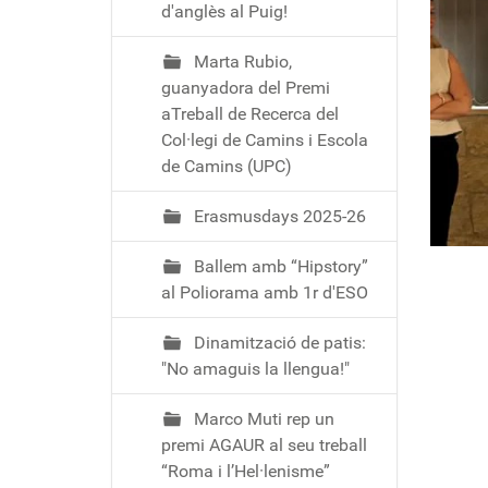
d'anglès al Puig!
Marta Rubio,
guanyadora del Premi
aTreball de Recerca del
Col·legi de Camins i Escola
de Camins (UPC)
Erasmusdays 2025-26
Ballem amb “Hipstory”
al Poliorama amb 1r d'ESO
Dinamització de patis:
"No amaguis la llengua!"
Marco Muti rep un
premi AGAUR al seu treball
“Roma i l’Hel·lenisme”