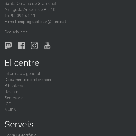
Santa Coloma de Gramenet
Avinguda Anselm de Riu 10
Tn: 93 391 61 11
E-mail:
iespuigcastellar@xtec.cat
Segueix-nos:
El centre
Informació general
Documents de referència
Biblioteca
Revista
Secretaria
IOC
AMPA
Serveis
Correu electrònic