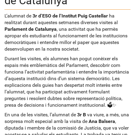
de Catalunya
L’alumnat de
3r d’ESO de l’Institut Puig Castellar
ha
realitzat durant aquestes setmanes diverses visites al
Parlament de Catalunya
, una activitat que ha permès
apropar els estudiants al funcionament de les institucions
democràtiques i entendre millor el paper que aquestes
desenvolupen en la nostra societat.
Durant les visites, els alumnes han pogut conèixer els
espais més emblemàtics del Parlament, descobrir com
funciona l’activitat parlamentària i entendre la importància
d’aquesta institució dins d’un sistema democràtic. Les
explicacions dels guies han despertat molt interès entre
l’alumnat, que ha participat activament formulant
preguntes i resolent dubtes sobre representació política,
presa de decisions i funcionament institucional. 🗳️✨
En una de les visites, l’alumnat de
3r B
va viure, a més, una
sorpresa molt especial amb la visita de
Ana Balsera
,
diputada i membre de la comissió de Justícia, que va voler
acostar-se a saludar els estudiants. La trobada va tenir un