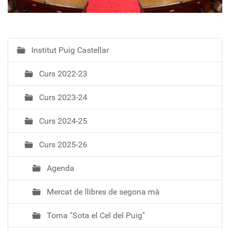
Institut Puig Castellar
N
a
Curs 2022-23
v
e
Curs 2023-24
g
a
Curs 2024-25
c
i
Curs 2025-26
ó
Agenda
Mercat de llibres de segona mà
Torna "Sota el Cel del Puig"