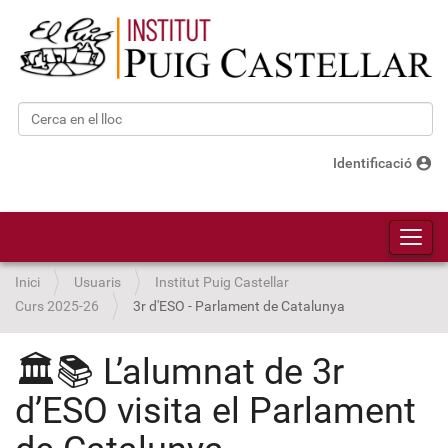
Cerca
Cerca avançada…
account_circle
Identificació
Toggl
Inici
Usuaris
Institut Puig Castellar
Curs 2025-26
3r d'ESO - Parlament de Catalunya
🏛️📚 L’alumnat de 3r
d’ESO visita el Parlament