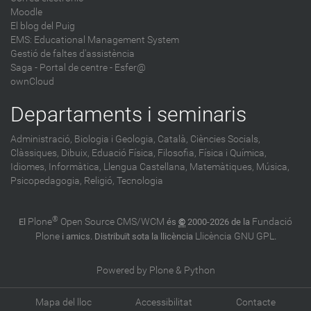
Moodle
El blog del Puig
EMS: Educational Management System
Gestió de faltes d'assistència
Saga
-
Portal de centre - Esfer@
ownCloud
Departaments i seminaris
Administració,
Biologia i Geologia,
Català,
Ciències Socials,
Clàssiques,
Dibuix,
Eduació Física,
Filosofia,
Física i Química,
Idiomes,
Informàtica,
Llengua Castellana,
Matemàtiques,
Música,
Psicopedagogia,
Religió,
Tecnologia
®
Plone
Open Source CMS/WCM
Fundació
El
és
©
2000-2026 de la
Plone
Llicència GNU GPL
i amics. Distribuït sota la llicència
.
Powered by Plone & Python
Mapa del lloc
Accessibilitat
Contacte