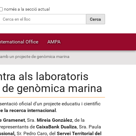
Cerca
només a la secció actual
Cerca avançada…
nternational Office
AMPA
ls amb un projecte de genòmica marina
tra als laboratoris
e de genòmica marina
sentació oficial d’un projecte educatiu i científic
e la recerca internacional
.
de Gramenet
, Sra.
Mireia Gonzàlez
, de la
e representants de
CaixaBank Dualiza
, Sra. Paula
sional,
Sr. Pedro Caro, del
Servei Territorial del