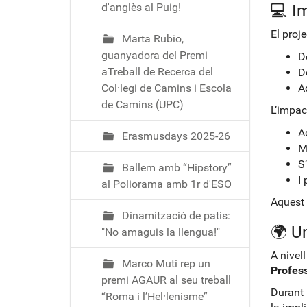
d'anglès al Puig!
💻 I
El proj
Marta Rubio,
guanyadora del Premi
D
aTreball de Recerca del
D
Col·legi de Camins i Escola
A
de Camins (UPC)
L’impac
A
Erasmusdays 2025-26
M
S
Ballem amb “Hipstory”
I 
al Poliorama amb 1r d'ESO
Aquest 
Dinamització de patis:
🌍 Un
"No amaguis la llengua!"
A nivell
Marco Muti rep un
Profess
premi AGAUR al seu treball
Durant 
“Roma i l’Hel·lenisme”