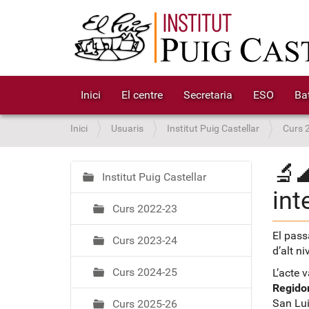
Inici
El centre
Secretaria
ESO
Bat
S
Inici
Usuaris
Institut Puig Castellar
Curs 
o
u
🔬
a
Institut Puig Castellar
N
int
:
a
Curs 2022-23
v
e
El pas
Curs 2023-24
g
d’alt ni
a
Curs 2024-25
L’acte 
c
Regidor
i
San Lui
Curs 2025-26