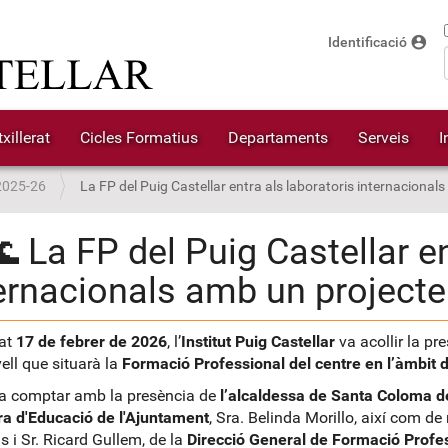
account_circle
Identificació
xillerat
Cicles Formatius
Departaments
Serveis
I
2025-26
La FP del Puig Castellar entra als laboratoris internaciona
 La FP del Puig Castellar en
ernacionals amb un project
sat
17 de febrer de 2026
, l’
Institut Puig Castellar
va acollir la pre
vell que situarà la
Formació Professional del centre en l’àmbit d
va comptar amb la presència de
l’alcaldessa de Santa Coloma 
a d'Educació de l'Ajuntament
, Sra. Belinda Morillo, així com d
s i Sr. Ricard Gullem, de la
Direcció General de Formació Profes