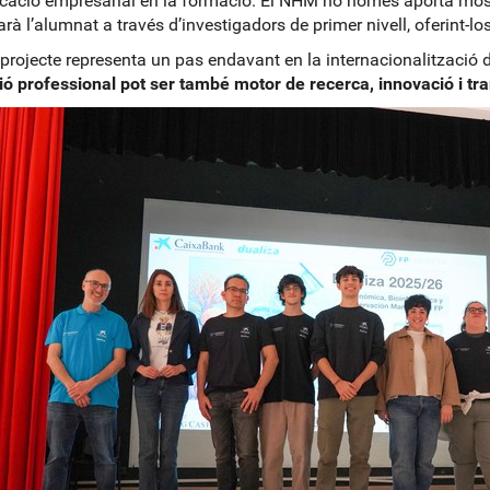
icació empresarial en la formació. El NHM no només aporta mostr
zarà l’alumnat a través d’investigadors de primer nivell, oferint-l
projecte representa un pas endavant en la internacionalització d
ó professional pot ser també motor de recerca, innovació i t