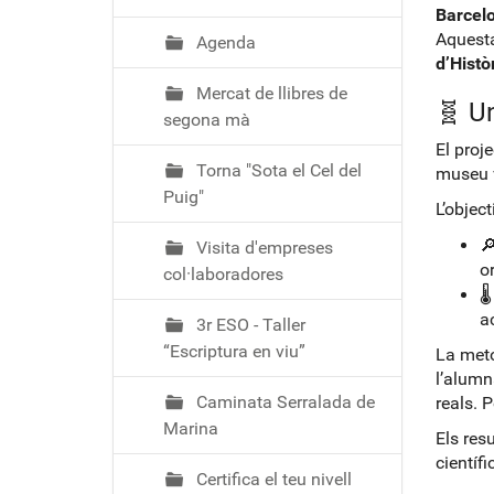
ó
Barcel
Aquesta
Agenda
d’Histò
Mercat de llibres de
🧬 Un
segona mà
El proj
Torna "Sota el Cel del
museu v
Puig"
L’object

Visita d'empreses
o
col·laboradores
🌡
a
3r ESO - Taller
“Escriptura en viu”
La meto
l’alumn
Caminata Serralada de
reals. 
Marina
Els res
científ
Certifica el teu nivell