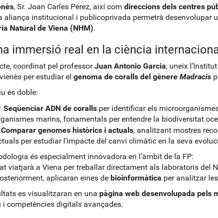
onès
, Sr. Joan Carles Pérez, així com
direccions dels centres p
 aliança institucional i publicoprivada permetrà desenvolupar u
ria Natural de Viena
(NHM)
.
a immersió real en la ciència internaciona
ecte, coordinat pel professor
Juan Antonio Garcia
, uneix l’Instit
ienès per estudiar el
genoma de coralls del gènere
Madracis
p
iu és doble:

Seqüenciar ADN de coralls
per identificar els microorganisme
rganismes marins, fonamentals per entendre la biodiversitat oce
️
Comparar genomes històrics i actuals
, analitzant mostres reco
ctuals per estudiar l’impacte del canvi climàtic en la seva evoluc
dologia és especialment innovadora en l’àmbit de la FP:
at viatjarà a Viena per treballar directament als laboratoris del
Posteriorment, aplicaran eines de
bioinformàtica
per analitzar l
ultats es visualitzaran en una
pàgina web desenvolupada pels m
ic i competències digitals avançades.