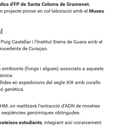
úblics d'FP de Santa Coloma de Gramenet.
n projecte pioner en col·laboració amb el
Museu
l
ut Puig Castellar i l’Institut Sierra de Guara amb el
rocedents de Curaçao.
s simbionts (fongs i algues) associats a aquests
ànica.
llides en expedicions del segle XIX amb coralls
ió genètica.
 NHM, on realitzarà l’extracció d’ADN de mostres
es seqüències genòmiques obtingudes.
ateixos estudiants
, integrant així coneixement