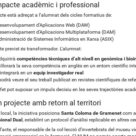
mpacte acadèmic i professional
ecte està adreçat a l’alumnat dels cicles formatius de:
esenvolupament d’Aplicacions Web (DAW)
esenvolupament d’Aplicacions Multiplataforma (DAM)
dministració de Sistemes Informàtics en Xarxa (ASIX)
te previst és transformador. L’alumnat:
dquirirà
competències tècniques d’alt nivell en genòmica i bioi
illorarà la seva competència en anglès en un entorn científic int
’integrarà en un
equip investigador real
podrà veure el seu treball publicat en revistes científiques de ref
fet pot suposar un impuls decisiu en les seves trajectòries acad
 projecte amb retorn al territori
 local, la iniciativa posiciona
Santa Coloma de Gramenet
com a 
ional Dual
, establint un protocol d’anàlisi replicable en altres c
l’acte, el responsable de la col·lecció d’invertebrats del museu 