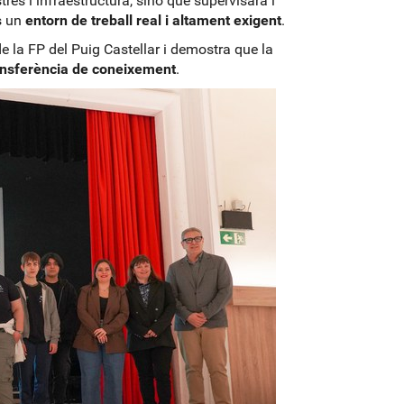
es i infraestructura, sinó que supervisarà i
os un
entorn de treball real i altament exigent
.
e la FP del Puig Castellar i demostra que la
ransferència de coneixement
.