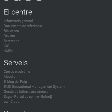
El centre
Informació general
Documents de referència
Biblioteca
Revista
Secretaria
IOC
AMPA
Serveis
Correu electrònic
Moodle
El blog del Puig
EMS: Educational Management System
Gestió de faltes d'assistència
Saga
-
Portal de centre - Esfer@
ownCloud