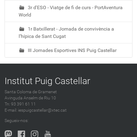
3r d'ESO - Viatge de fi de curs - PortAventura
World
1r Batxillerat - Jornada de convivència a
l’hípica de Sant Cugat
III Jornades Esportives INS Puig Castellar
Institut Puig Castellar
Santa Coloma de Gramenet
Avinguda Anselm de Riu 10
Tn: 93 391 61 11
E-mail:
iespuigcastellar@xtec.cat
Segueix-nos: