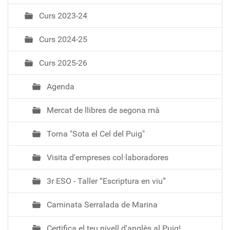
e
Curs 2023-24
g
a
Curs 2024-25
c
i
Curs 2025-26
ó
Agenda
Mercat de llibres de segona mà
Torna "Sota el Cel del Puig"
Visita d'empreses col·laboradores
3r ESO - Taller “Escriptura en viu”
Caminata Serralada de Marina
Certifica el teu nivell d'anglès al Puig!