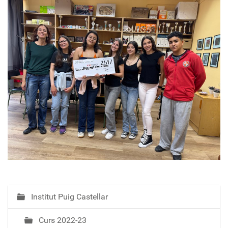
Institut Puig Castellar
N
a
Curs 2022-23
v