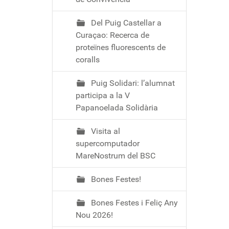
Del Puig Castellar a
Curaçao: Recerca de
proteïnes fluorescents de
coralls
Puig Solidari: l’alumnat
participa a la V
Papanoelada Solidària
Visita al
supercomputador
MareNostrum del BSC
Bones Festes!
Bones Festes i Feliç Any
Nou 2026!