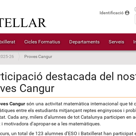
account_circle
Identificació
xillerat
Cicles Formatius
Departaments
Serveis
I
2025-26
Proves Cangur
ticipació destacada del nos
oves Cangur
oves Cangur
són una activitat matemàtica internacional que té c
iques entre els estudiants mitjançant reptes enginyosos i prob
itat. Cada any, milers d'alumnes de tot Catalunya participen en
t i motivadora d'apropar-se a les matemàtiques.
curs, un total de 123 alumnes d'ESO i Batxillerat han participat 