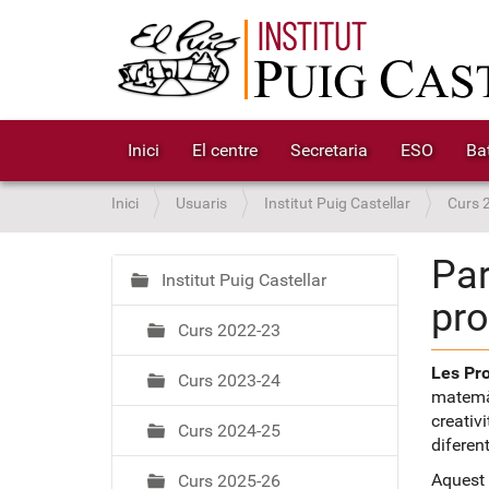
Inici
El centre
Secretaria
ESO
Bat
S
Inici
Usuaris
Institut Puig Castellar
Curs 
o
u
Par
a
Institut Puig Castellar
N
pr
:
a
Curs 2022-23
v
e
Les Pr
Curs 2023-24
g
matemàt
a
creativ
Curs 2024-25
c
diferen
i
Aquest 
Curs 2025-26