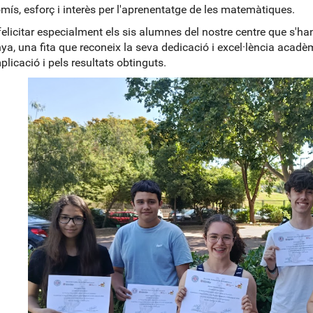
ís, esforç i interès per l'aprenentatge de les matemàtiques.
elicitar especialment els sis alumnes del nostre centre que s'han
ya, una fita que reconeix la seva dedicació i excel·lència acadèm
plicació i pels resultats obtinguts.