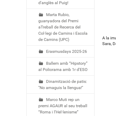
d'anglès al Puig!
Marta Rubio,
guanyadora del Premi
aTreball de Recerca del
Col·legi de Camins i Escola
A la im
de Camins (UPC)
Sara, Da
Erasmusdays 2025-26
Ballem amb “Hipstory”
al Poliorama amb 1r d'ESO
Dinamització de patis:
"No amaguis la llengua!"
Marco Muti rep un
premi AGAUR al seu treball
“Roma i l’Hel·lenisme”