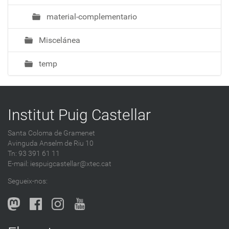
material-complementario
Miscelánea
temp
Institut Puig Castellar
Santa Coloma de Gramenet
Avinguda Anselm de Riu 10
Tn: 93 391 61 11
E-mail:
iespuigcastellar@xtec.cat
Segueix-nos: