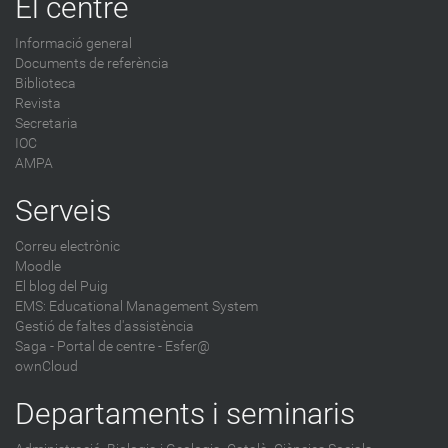
El centre
Informació general
Documents de referència
Biblioteca
Revista
Secretaria
IOC
AMPA
Serveis
Correu electrònic
Moodle
El blog del Puig
EMS: Educational Management System
Gestió de faltes d'assistència
Saga
-
Portal de centre - Esfer@
ownCloud
Departaments i seminaris