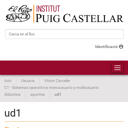
Cerca
Cerca avançada…
account_circle
Identificació
Toggl
Inici
Usuaris
Victor Carceler
C1 - Sistemas operativos monousuario y multiusuario
didactica
apuntes
ud1
ud1