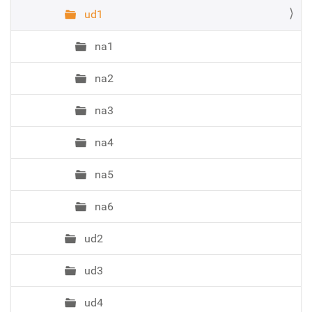
ud1
na1
na2
na3
na4
na5
na6
ud2
ud3
ud4