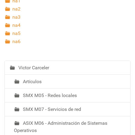
na1
na2
na3
na4
na5
na6
Victor Carceler
N
a
Artículos
v
e
SMX M05 - Redes locales
g
a
SMX M07 - Servicios de red
c
i
ASIX M06 - Administración de Sistemas
ó
Operativos