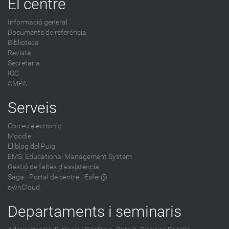
El centre
Informació general
Documents de referència
Biblioteca
Revista
Secretaria
IOC
AMPA
Serveis
Correu electrònic
Moodle
El blog del Puig
EMS: Educational Management System
Gestió de faltes d'assistència
Saga
-
Portal de centre - Esfer@
ownCloud
Departaments i seminaris