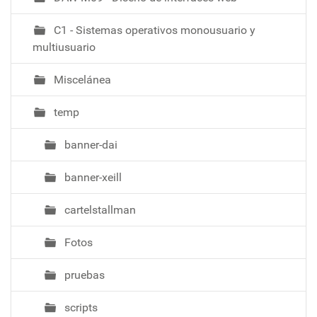
C1 - Sistemas operativos monousuario y
multiusuario
Miscelánea
temp
banner-dai
banner-xeill
cartelstallman
Fotos
pruebas
scripts