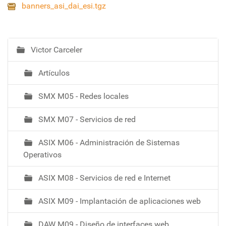
banners_asi_dai_esi.tgz
Victor Carceler
N
a
Artículos
v
e
SMX M05 - Redes locales
g
a
SMX M07 - Servicios de red
c
i
ASIX M06 - Administración de Sistemas
ó
Operativos
ASIX M08 - Servicios de red e Internet
ASIX M09 - Implantación de aplicaciones web
DAW M09 - Diseño de interfaces web