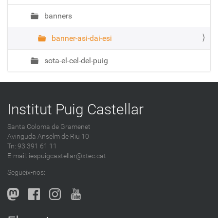
banners
banner-asi-dai-esi
sota-el-cel-del-puig
Institut Puig Castellar
Santa Coloma de Gramenet
Avinguda Anselm de Riu 10
Tn: 93 391 61 11
E-mail:
iespuigcastellar@xtec.cat
Segueix-nos: