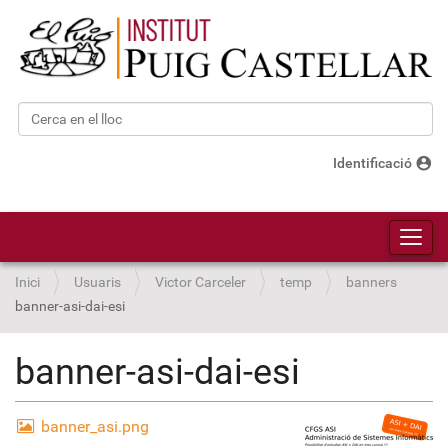
Cerca
Cerca avançada…
account_circle
Identificació
Toggl
Inici
Usuaris
Victor Carceler
temp
banners
banner-asi-dai-esi
banner-asi-dai-esi
banner_asi.png