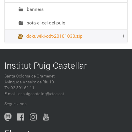
banners
sota-el-cel-del-puig
dokuwiki-odt-20101030.zip
Institut Puig Castellar
Santa Coloma de Gramenet
Avinguda Anselm de Riu 10
Tn: 93 391 61 11
E-mail:
iespuigcastellar@xtec.cat
Segueix-nos: