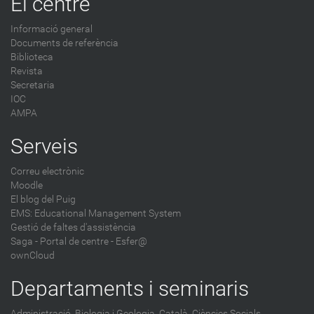
El centre
Informació general
Documents de referència
Biblioteca
Revista
Secretaria
IOC
AMPA
Serveis
Correu electrònic
Moodle
El blog del Puig
EMS: Educational Management System
Gestió de faltes d'assistència
Saga
-
Portal de centre - Esfer@
ownCloud
Departaments i seminaris
Administració,
Biologia i Geologia,
Català,
Ciències Socials,