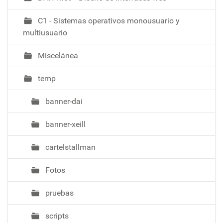
C1 - Sistemas operativos monousuario y
multiusuario
Miscelánea
temp
banner-dai
banner-xeill
cartelstallman
Fotos
pruebas
scripts