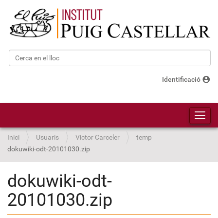
Cerca
Cerca avançada…
account_circle
Identificació
Toggl
Inici
Usuaris
Victor Carceler
temp
dokuwiki-odt-20101030.zip
dokuwiki-odt-
20101030.zip