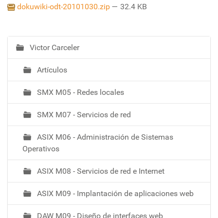
dokuwiki-odt-20101030.zip
— 32.4 KB
Victor Carceler
N
a
Artículos
v
e
SMX M05 - Redes locales
g
a
SMX M07 - Servicios de red
c
i
ASIX M06 - Administración de Sistemas
ó
Operativos
ASIX M08 - Servicios de red e Internet
ASIX M09 - Implantación de aplicaciones web
DAW M09 - Diseño de interfaces web